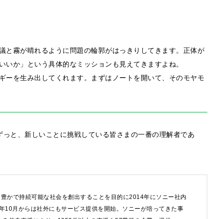
議と霧が晴れるように問題の輪郭がはっきりしてきます。正体が
いいか」という具体的なミッションも見えてきますよね。
ギーを生み出してくれます。まずはノートを開いて、そのモヤモ
は、これからもずっと、新しいことに挑戦している皆さまの一番の理解者であ
するご相談・お問い合わせは以下のボタンからお願いします（外部サ
豊かで持続可能な社会を創出することを目的に2014年にソニー社内
8年10月からは社外にもサービス提供を開始。ソニーが培ってきた事