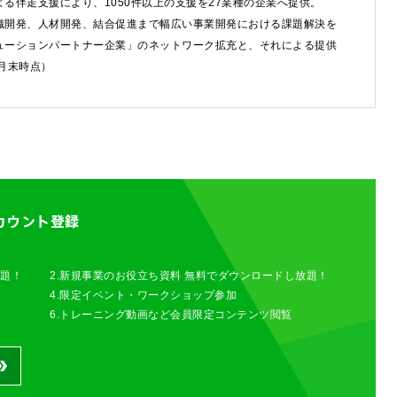
る伴走支援により、1050件以上の支援を27業種の企業へ提供。
織開発、人材開発、結合促進まで幅広い事業開発における課題解決を
わせは以下のボタンからお願いします。
ューションパートナー企業」のネットワーク拡充と、それによる提供
6月末時点）
せ
カウント登録
放題！
2.新規事業のお役立ち資料 無料でダウンロードし放題！
4.限定イベント・ワークショップ参加
6.トレーニング動画など会員限定コンテンツ閲覧