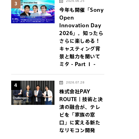
2026.06.25
3
今年も開催「Sony
Open
Innovation Day
2026」。知ったら
さらに楽しめる！
キャスティング背
景と魅力を聞いて
ミタ - Part Ⅰ -
2026.07.28
4
株式会社PAY
ROUTE｜技術と決
済の融合が、テレ
ビを「家族の窓
口」に変える新た
なリモコン開発