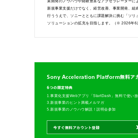
業開発のノウハウや経験豊富なアクセラレーターによ
新規事業支援だけでなく、経営改善、事業開発、組
FAQ&個人お問い合
行ううえで、ソニーとともに課題解決に挑む「ソリ
ソリューションの拡充を目指します。（※ 2026年
FAQ & 個人お問い合わ
Sony Acceleration Platform
無料ア
6つの限定特典
1.事業化支援Webアプリ「StartDash」無料で使い
3.新規事業のヒント満載メルマガ
5.新規事業のノウハウ解説！説明会参加
今すぐ無料アカウント登録