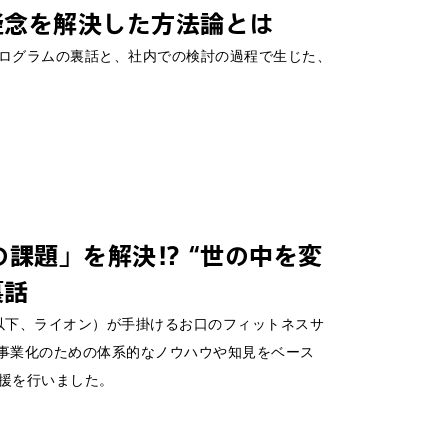
疑念を解決した方法論とは
イトにジャンプしま
ログラムの裏話と、社内での検討の過程で生じた、
の課題」を解決⁉ “世の中を変
裏話
（以下、ライオン）が手掛けるお口のフィットネスサ
あたり、事業化のための体系的なノウハウや知見をベース
援を行いました。