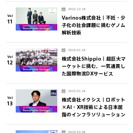
2022.12.19
Vol
Varinos株式会社｜不妊・少
11
子化の社会課題に挑むゲノム
解析技術
2023.01.16
Vol
株式会社Shippio｜超巨大マ
12
ーケットに挑む、一気通貫し
た国際物流DXサービス
2023.01.24
Vol
株式会社イクシス｜ロボット
13
×AI・XR技術による日本屈
指のインフラソリューション
2023.02.06