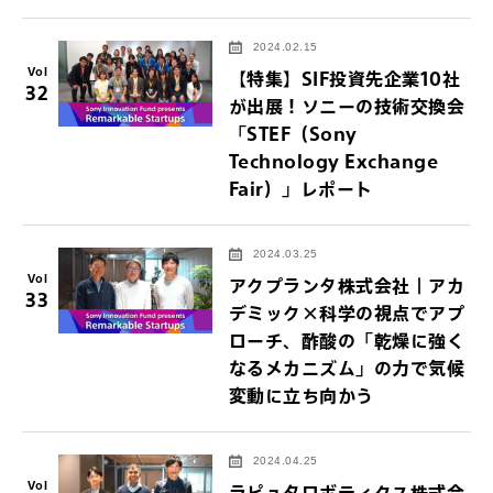
2024.02.15
Vol
【特集】SIF投資先企業10社
32
が出展！ソニーの技術交換会
「STEF（Sony
Technology Exchange
Fair）」レポート
2024.03.25
Vol
アクプランタ株式会社｜アカ
33
デミック×科学の視点でアプ
ローチ、酢酸の「乾燥に強く
なるメカニズム」の力で気候
変動に立ち向かう
2024.04.25
Vol
ラピュタロボティクス株式会