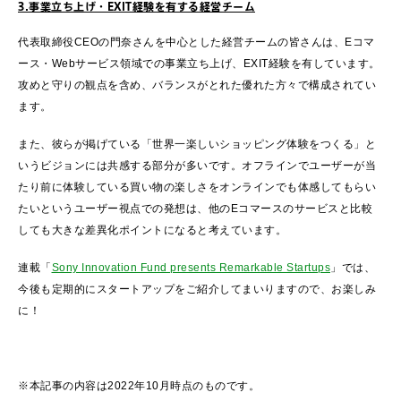
3.事業立ち上げ・EXIT経験を有する経営チーム
代表取締役CEOの門奈さんを中心とした経営チームの皆さんは、Eコマ
ース・Webサービス領域での事業立ち上げ、EXIT経験を有しています。
攻めと守りの観点を含め、バランスがとれた優れた方々で構成されてい
ます。
また、彼らが掲げている「世界一楽しいショッピング体験をつくる」と
いうビジョンには共感する部分が多いです。オフラインでユーザーが当
たり前に体験している買い物の楽しさをオンラインでも体感してもらい
たいというユーザー視点での発想は、他のEコマースのサービスと比較
しても大きな差異化ポイントになると考えています。
連載「
Sony Innovation Fund presents Remarkable Startups
」では、
今後も定期的にスタートアップをご紹介してまいりますので、お楽しみ
に！
※本記事の内容は2022年10月時点のものです。