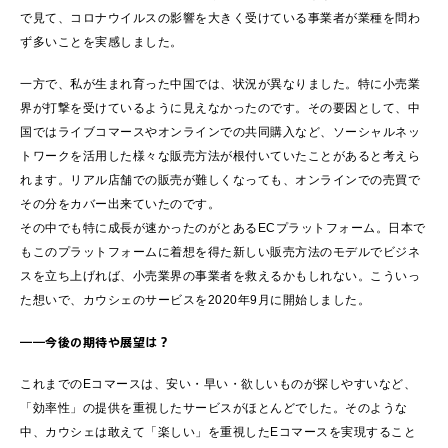
で見て、コロナウイルスの影響を大きく受けている事業者が業種を問わ
ず多いことを実感しました。
一方で、私が生まれ育った中国では、状況が異なりました。特に小売業
界が打撃を受けているように見えなかったのです。その要因として、中
国ではライブコマースやオンラインでの共同購入など、ソーシャルネッ
トワークを活用した様々な販売方法が根付いていたことがあると考えら
れます。リアル店舗での販売が難しくなっても、オンラインでの売買で
その分をカバー出来ていたのです。
その中でも特に成長が速かったのがとあるECプラットフォーム。日本で
もこのプラットフォームに着想を得た新しい販売方法のモデルでビジネ
スを立ち上げれば、小売業界の事業者を救えるかもしれない。こういっ
た想いで、カウシェのサービスを2020年9月に開始しました。
――今後の期待や展望は？
これまでのEコマースは、安い・早い・欲しいものが探しやすいなど、
「効率性」の提供を重視したサービスがほとんどでした。そのような
中、カウシェは敢えて「楽しい」を重視したEコマースを実現すること