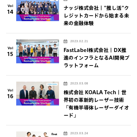
Vol
ナッジ株式会社｜"推し活"ク
14
レジットカードから始まる未
来の金融体験
2023.02.21
Vol
FastLabel株式会社｜DX推
15
進のインフラとなるAI開発プ
ラットフォーム
2023.03.08
Vol
株式会社 KOALA Tech｜世
16
界初の革新的レーザー技術
「有機半導体レーザーダイオ
ード」
2023.03.24