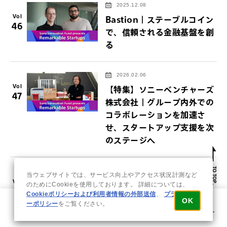
2025.12.08
Vol
Bastion｜ステーブルコイン
46
で、信頼される金融基盤を創
る
2026.02.06
Vol
【特集】ソニーベンチャーズ
47
株式会社｜グループ内外での
コラボレーションを加速さ
せ、スタートアップ支援を次
のステージへ
2026.03.27
当ウェブサイトでは、サービス向上やアクセス状況計測など
Vol
株式会社リトプラ｜アソビで
のためにCookieを使用しております。 詳細については、
48
Cookieポリシーおよび利用者情報の外部送信
、
プライバシ
ミライをつくる――日本発の
OK
ーポリシー
をご覧ください。
次世代テーマパークが切り拓
ホーム
ソリューション
イベント
問い合わせ
メニュー
くエンタメの新境地