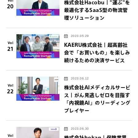
Vol
株式会社Hacobu｜"運ぶ"を
20
最適化するSaaS型の物流管
理ソリューション
2023.05.29
Vol
KAERU株式会社｜超高齢社
21
会で「お買いもの」を楽しみ
続けるための決済サービス
2023.06.12
Vol
株式会社AIメディカルサービ
22
ス｜がん見逃しゼロを目指す
「内視鏡AI」のリーディング
プレイヤー
2023.06.30
Vol
株式会社hokan｜保険業界