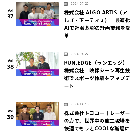
2024.07.25
Vol
株式会社 ALGO ARTIS（ア
37
ルゴ・アーティス）｜最適化
AIで社会基盤の計画業務を変
革
2024.08.27
Vol
RUN.EDGE（ランエッジ）
38
株式会社｜映像シーン再生技
術でスポーツ体験をアップデ
ート
2024.12.18
Vol
株式会社トヨコー｜レーザー
39
の力で、世界中の施工現場を
快適でもっとCOOLな職場に