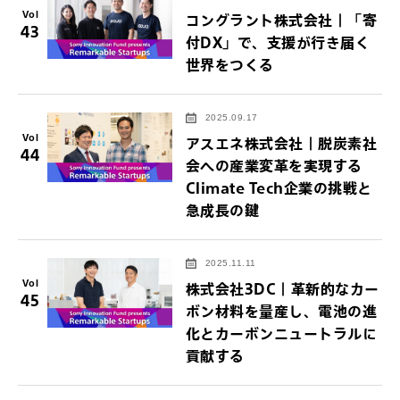
Vol
コングラント株式会社｜「寄
43
付DX」で、支援が行き届く
世界をつくる
2025.09.17
Vol
アスエネ株式会社｜脱炭素社
44
会への産業変革を実現する
Climate Tech企業の挑戦と
急成長の鍵
2025.11.11
Vol
株式会社3DC｜革新的なカー
45
ボン材料を量産し、電池の進
化とカーボンニュートラルに
貢献する