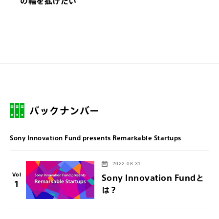
の輪を拡げたい
バックナンバー
Sony Innovation Fund presents Remarkable Startups
2022.08.31
Vol
Sony Innovation Fundと
1
は？