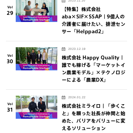
2023.11.20
Vol
【特集】株式会社
29
aba×SIF×SSAP｜9億人の
介護者に届けたい、排泄セン
サー「Helppad2」
2023.12.19
Vol
株式会社 Happy Quality｜
30
誰でも稼げる「マーケットイ
ン農業モデル」×テクノロジ
ーによる「農業DX」
2024.01.22
Vol
株式会社ミライロ｜「歩くこ
31
と」を願った社長が仲間と始
めた、バリアをバリューに変
えるソリューション