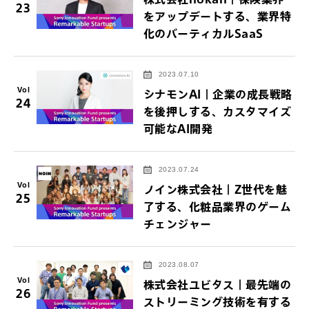
23
をアップデートする、業界特
化のバーティカルSaaS
2023.07.10
Vol
シナモンAI｜企業の成長戦略
24
を後押しする、カスタマイズ
可能なAI開発
2023.07.24
Vol
ノイン株式会社｜Z世代を魅
25
了する、化粧品業界のゲーム
チェンジャー
2023.08.07
Vol
株式会社ユビタス｜最先端の
26
ストリーミング技術を有する