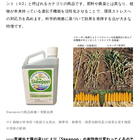
ント（※2）と呼ばれるカテゴリの商品です。肥料や農薬とは異なり、植
物が本来持っている遺伝子機能を活性化させることで、環境ストレスへ
の対応力を高めます。科学的根拠に基づいて効果を発揮する点が大きな
特徴です。
Skeeponの商品画像 / 実験結果
※2 植物が本来持つ免疫力を高め、耐寒性・耐暑性・病害虫耐性及び成長を促す物質
や技術の総称
――気候や土壌の違いにより「Skeepon」の有効性は変わってくるので