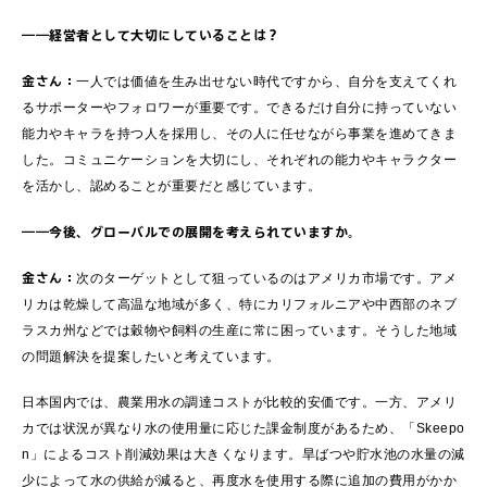
――経営者として大切にしていることは？
金さん：
一人では価値を生み出せない時代ですから、自分を支えてくれ
るサポーターやフォロワーが重要です。できるだけ自分に持っていない
能力やキャラを持つ人を採用し、その人に任せながら事業を進めてきま
した。コミュニケーションを大切にし、それぞれの能力やキャラクター
を活かし、認めることが重要だと感じています。
――今後、グローバルでの展開を考えられていますか。
金さん：
次のターゲットとして狙っているのはアメリカ市場です。アメ
リカは乾燥して高温な地域が多く、特にカリフォルニアや中西部のネブ
ラスカ州などでは穀物や飼料の生産に常に困っています。そうした地域
の問題解決を提案したいと考えています。
日本国内では、農業用水の調達コストが比較的安価です。一方、アメリ
カでは状況が異なり水の使用量に応じた課金制度があるため、「Skeepo
n」によるコスト削減効果は大きくなります。旱ばつや貯水池の水量の減
少によって水の供給が減ると、再度水を使用する際に追加の費用がかか