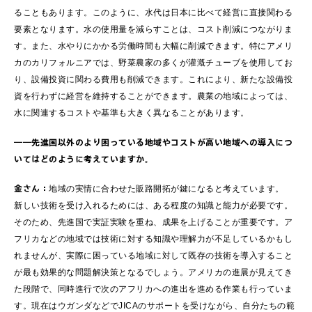
ることもあります。このように、水代は日本に比べて経営に直接関わる
要素となります。水の使用量を減らすことは、コスト削減につながりま
す。また、水やりにかかる労働時間も大幅に削減できます。特にアメリ
カのカリフォルニアでは、野菜農家の多くが灌漑チューブを使用してお
り、設備投資に関わる費用も削減できます。これにより、新たな設備投
資を行わずに経営を維持することができます。農業の地域によっては、
水に関連するコストや基準も大きく異なることがあります。
――先進国以外のより困っている地域やコストが高い地域への導入につ
いてはどのように考えていますか。
金さん：
地域の実情に合わせた販路開拓が鍵になると考えています。
新しい技術を受け入れるためには、ある程度の知識と能力が必要です。
そのため、先進国で実証実験を重ね、成果を上げることが重要です。ア
フリカなどの地域では技術に対する知識や理解力が不足しているかもし
れませんが、実際に困っている地域に対して既存の技術を導入すること
が最も効果的な問題解決策となるでしょう。アメリカの進展が見えてき
た段階で、同時進行で次のアフリカへの進出を進める作業も行っていま
す。現在はウガンダなどでJICAのサポートを受けながら、自分たちの範