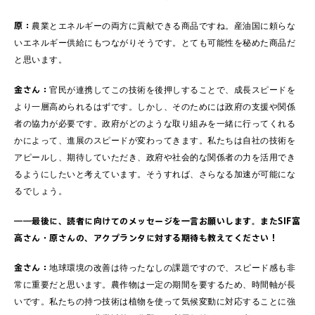
原：
農業とエネルギーの両方に貢献できる商品ですね。産油国に頼らな
いエネルギー供給にもつながりそうです。とても可能性を秘めた商品だ
と思います。
金さん：
官民が連携してこの技術を後押しすることで、成長スピードを
より一層高められるはずです。しかし、そのためには政府の支援や関係
者の協力が必要です。政府がどのような取り組みを一緒に行ってくれる
かによって、進展のスピードが変わってきます。私たちは自社の技術を
アピールし、期待していただき、政府や社会的な関係者の力を活用でき
るようにしたいと考えています。そうすれば、さらなる加速が可能にな
るでしょう。
――最後に、読者に向けてのメッセージを一言お願いします。またSIF富
高さん・原さんの、アクプランタに対する期待も教えてください！
金さん：
地球環境の改善は待ったなしの課題ですので、スピード感も非
常に重要だと思います。農作物は一定の期間を要するため、時間軸が長
いです。私たちの持つ技術は植物を使って気候変動に対応することに強