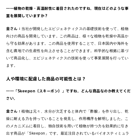
――植物の乾燥・高温耐性に着目されたのですね。現在はどのような事
業を展開していますか？
金さん：
当社が開発したエピジェネティクスの基礎技術を使って、植物
向けの商品を開発しています。この商品は、様々な植物を乾燥や高温か
ら守る効果があります。この商品を使用することで、日本国内や海外を
含む農地での生産性を向上させることができます。科学的な根拠に基づ
いて商品化し、エピジェネティクスの技術を使って事業展開を行ってい
ます。
人や環境に配慮した商品の可能性とは？
――「Skeepon（スキーポン）」ですね。どんな商品なのか教えてくだ
さい。
金さん：
植物は元々、水分が欠乏すると体内で「酢酸」を作り出し、乾
燥に耐える力を持っていることを発見し、作用機序を解明しました。こ
のメカニズムに着目し、独自技術を用いて植物が持つ力を効果的に引き
出す商品が「Skeepon」です。最近注目されているバイオスティミュラ