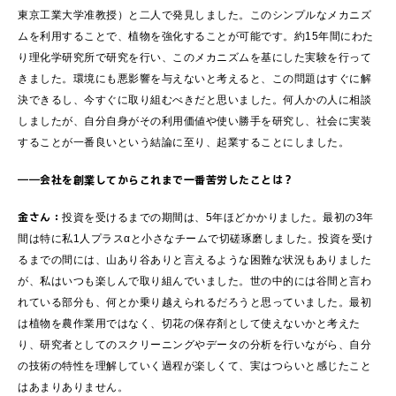
東京工業大学准教授）と二人で発見しました。このシンプルなメカニズ
ムを利用することで、植物を強化することが可能です。約15年間にわた
り理化学研究所で研究を行い、このメカニズムを基にした実験を行って
きました。環境にも悪影響を与えないと考えると、この問題はすぐに解
決できるし、今すぐに取り組むべきだと思いました。何人かの人に相談
しましたが、自分自身がその利用価値や使い勝手を研究し、社会に実装
することが一番良いという結論に至り、起業することにしました。
――会社を創業してからこれまで一番苦労したことは？
金さん：
投資を受けるまでの期間は、5年ほどかかりました。最初の3年
間は特に私1人プラスαと小さなチームで切磋琢磨しました。投資を受け
るまでの間には、山あり谷ありと言えるような困難な状況もありました
が、私はいつも楽しんで取り組んでいました。世の中的には谷間と言わ
れている部分も、何とか乗り越えられるだろうと思っていました。最初
は植物を農作業用ではなく、切花の保存剤として使えないかと考えた
り、研究者としてのスクリーニングやデータの分析を行いながら、自分
の技術の特性を理解していく過程が楽しくて、実はつらいと感じたこと
はあまりありません。