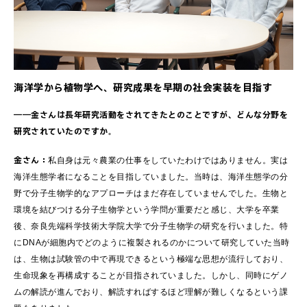
海洋学から植物学へ、研究成果を早期の社会実装を目指す
――金さんは長年研究活動をされてきたとのことですが、どんな分野を
研究されていたのですか。
金さん：
私自身は元々農業の仕事をしていたわけではありません。実は
海洋生態学者になることを目指していました。当時は、海洋生態学の分
野で分子生物学的なアプローチはまだ存在していませんでした。生物と
環境を結びつける分子生物学という学問が重要だと感じ、大学を卒業
後、奈良先端科学技術大学院大学で分子生物学の研究を行いました。特
にDNAが細胞内でどのように複製されるのかについて研究していた当時
は、生物は試験管の中で再現できるという極端な思想が流行しており、
生命現象を再構成することが目指されていました。しかし、同時にゲノ
ムの解読が進んでおり、解読すればするほど理解が難しくなるという課