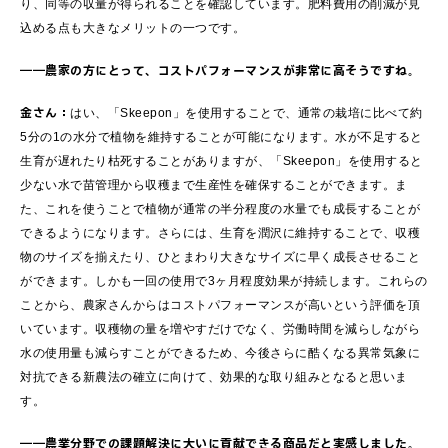
り、同等の収量が得られることを確認しています。肥料費用の削減が見
込める点も大きなメリットの一つです。
――農家の方にとって、コストパフォーマンスが非常に高そうですね。
金さん：
はい、「Skeepon」を使用することで、通常の栽培に比べて約
5分の1の水分で植物を維持することが可能になります。水が不足すると
生育が遅れたり枯死することがありますが、「Skeepon」を使用すると
少ない水で苗管理から収穫まで生産性を確保することができます。ま
た、これを使うことで植物が通常の半分程度の水量でも成長することが
できるようになります。さらには、生育を潤沢に維持することで、収穫
物のサイズを揃えたり、ひとまわり大きなサイズに早く成長させること
ができます。しかも一回の使用で3ヶ月程度効果が持続します。これらの
ことから、農家さんからはコストパフォーマンスが高いという評価を頂
いています。収穫物の量を増やすだけでなく、労働時間を減らしながら
水の使用量も減らすことができるため、今後さらに酷くなる異常気象に
対抗できる新農法の確立に向けて、効果的な取り組みとなると思いま
す。
――農業分野での課題解決に大いに貢献できる商品だと実感しました。