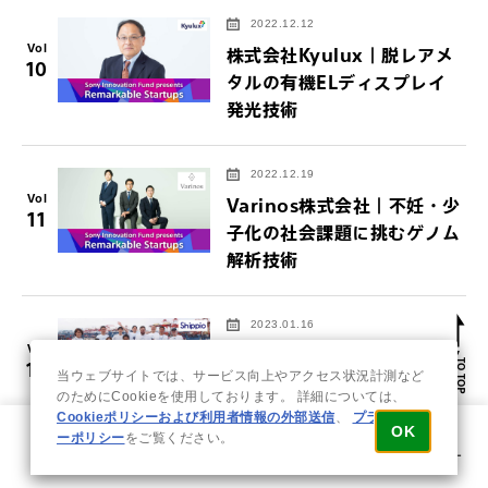
2022.12.12
Vol
株式会社Kyulux｜脱レアメ
10
タルの有機ELディスプレイ
発光技術
2022.12.19
Vol
Varinos株式会社｜不妊・少
11
子化の社会課題に挑むゲノム
解析技術
2023.01.16
Vol
株式会社Shippio｜超巨大マ
12
当ウェブサイトでは、サービス向上やアクセス状況計測など
ーケットに挑む、一気通貫し
のためにCookieを使用しております。 詳細については、
た国際物流DXサービス
Cookieポリシーおよび利用者情報の外部送信
、
プライバシ
OK
ーポリシー
をご覧ください。
ホーム
ソリューション
イベント
問い合わせ
メニュー
2023.01.24