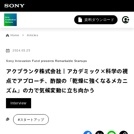
資料ダウンロード
お問い合わせ
Home
Articles
法人向けサービスに関するご相談・お問い合わせは以下のボタ
ンからお願いします（外部サイトにジャンプします）。
2024.03.25
法人お問い合わせ
Sony Innovation Fund presents Remarkable Startups
アクプランタ株式会社｜アカデミック×科学の視
点でアプローチ、酢酸の「乾燥に強くなるメカニ
FAQ&個人お問い合わせは以下のボタンからお願いします。
ズム」の力で気候変動に立ち向かう
FAQ & 個人お問い合わせ
Interview
#スタートアップ