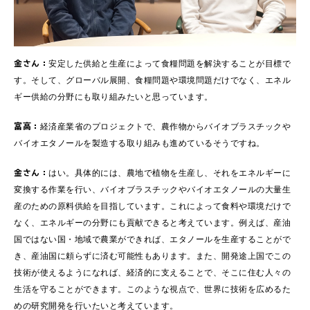
金さん：
安定した供給と生産によって食糧問題を解決することが目標で
す。そして、グローバル展開、食糧問題や環境問題だけでなく、エネル
ギー供給の分野にも取り組みたいと思っています。
富高：
経済産業省のプロジェクトで、農作物からバイオブラスチックや
バイオエタノールを製造する取り組みも進めているそうですね。
金さん：
はい。具体的には、農地で植物を生産し、それをエネルギーに
変換する作業を行い、バイオブラスチックやバイオエタノールの大量生
産のための原料供給を目指しています。これによって食料や環境だけで
なく、エネルギーの分野にも貢献できると考えています。例えば、産油
国ではない国・地域で農業ができれば、エタノールを生産することがで
き、産油国に頼らずに済む可能性もあります。また、開発途上国でこの
技術が使えるようになれば、経済的に支えることで、そこに住む人々の
生活を守ることができます。このような視点で、世界に技術を広めるた
めの研究開発を行いたいと考えています。