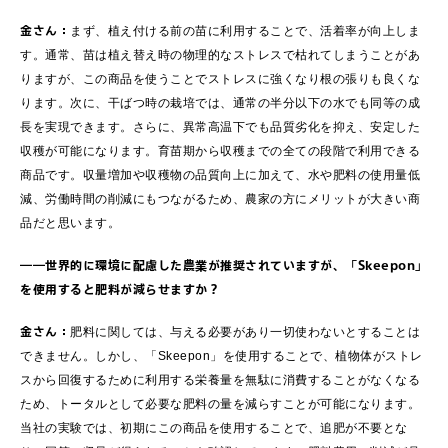
金さん：
まず、植え付ける前の苗に利用することで、活着率が向上しま
す。通常、苗は植え替え時の物理的なストレスで枯れてしまうことがあ
りますが、この商品を使うことでストレスに強くなり根の張りも良くな
ります。次に、干ばつ時の栽培では、通常の半分以下の水でも同等の成
長を実現できます。さらに、異常高温下でも品質劣化を抑え、安定した
収穫が可能になります。育苗期から収穫までの全ての段階で利用できる
商品です。収量増加や収穫物の品質向上に加えて、水や肥料の使用量低
減、労働時間の削減にもつながるため、農家の方にメリットが大きい商
品だと思います。
――世界的に環境に配慮した農業が推奨されていますが、「Skeepon」
を使用すると肥料が減らせますか？
金さん：
肥料に関しては、与える必要があり一切使わないとすることは
できません。しかし、「Skeepon」を使用することで、植物体がストレ
スから回復するために利用する栄養量を無駄に消費することがなくなる
ため、トータルとして必要な肥料の量を減らすことが可能になります。
当社の実験では、初期にこの商品を使用することで、追肥が不要とな