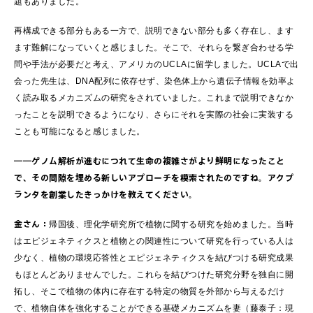
題もありました。
再構成できる部分もある一方で、説明できない部分も多く存在し、ます
ます難解になっていくと感じました。そこで、それらを繋ぎ合わせる学
問や手法が必要だと考え、アメリカのUCLAに留学しました。UCLAで出
会った先生は、DNA配列に依存せず、染色体上から遺伝子情報を効率よ
く読み取るメカニズムの研究をされていました。これまで説明できなか
ったことを説明できるようになり、さらにそれを実際の社会に実装する
ことも可能になると感じました。
――ゲノム解析が進むにつれて生命の複雑さがより鮮明になったこと
で、その間隙を埋める新しいアプローチを模索されたのですね。アクプ
ランタを創業したきっかけを教えてください。
金さん：
帰国後、理化学研究所で植物に関する研究を始めました。当時
はエピジェネティクスと植物との関連性について研究を行っている人は
少なく、植物の環境応答性とエピジェネティクスを結びつける研究成果
もほとんどありませんでした。これらを結びつけた研究分野を独自に開
拓し、そこで植物の体内に存在する特定の物質を外部から与えるだけ
で、植物自体を強化することができる基礎メカニズムを妻（藤泰子：現