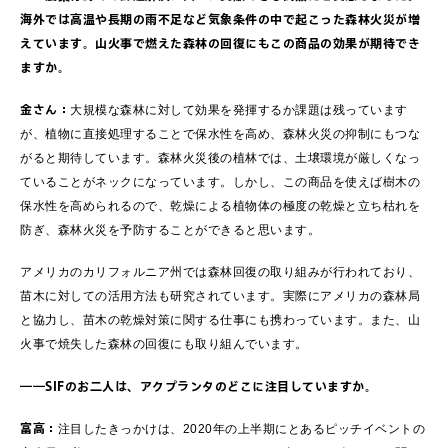
海外では高温や長期の雨不足など気象条件の中で起こった森林火災が増
えています。山火事で燃えた森林の回復にもこの商品の効果が期待でき
ますか。
金さん：
大規模な森林に対して効果を発揮するか課題は残っています
が、植物に直接処理することで保水性を高め、森林火災の抑制にもつな
がると期待しています。森林火災後の植林では、土壌環境が厳しくなっ
ていることがネックになっています。しかし、この商品を使えば樹木の
保水性を高められるので、乾燥による植物体の極度の乾燥と立ち枯れを
防ぎ、森林火災を予防することができると思います。
アメリカのカリフォルニア州では森林回復の取り組みが行われており、
苗木に対しての活用方法も研究されています。実際にアメリカの森林局
と協力し、苗木の乾燥対策に関する仕事にも携わっています。また、山
火事で焼失した森林の回復にも取り組んでいます。
――SIFのお二人は、アクプランタのどこに注目していますか。
富高：
注目したきっかけは、2020年の上半期にとあるピッチイベントの