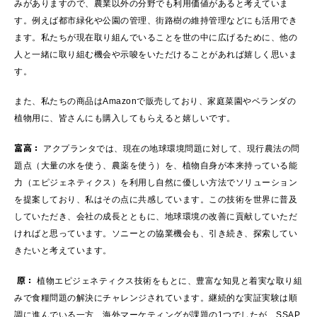
みがありますので、農業以外の分野でも利用価値があると考えていま
す。例えば都市緑化や公園の管理、街路樹の維持管理などにも活用でき
ます。私たちが現在取り組んでいることを世の中に広げるために、他の
人と一緒に取り組む機会や示唆をいただけることがあれば嬉しく思いま
す。
また、私たちの商品はAmazonで販売しており、家庭菜園やベランダの
植物用に、皆さんにも購入してもらえると嬉しいです。
富高：
アクプランタでは、現在の地球環境問題に対して、現行農法の問
題点（大量の水を使う、農薬を使う）を、植物自身が本来持っている能
力（エピジェネティクス）を利用し自然に優しい方法でソリューション
を提案しており、私はその点に共感しています。この技術を世界に普及
していただき、会社の成長とともに、地球環境の改善に貢献していただ
ければと思っています。ソニーとの協業機会も、引き続き、探索してい
きたいと考えています。
原：
植物エピジェネティクス技術をもとに、豊富な知見と着実な取り組
みで食糧問題の解決にチャレンジされています。継続的な実証実験は順
調に進んでいる一方、海外マーケティングが課題の1つでしたが、SSAP