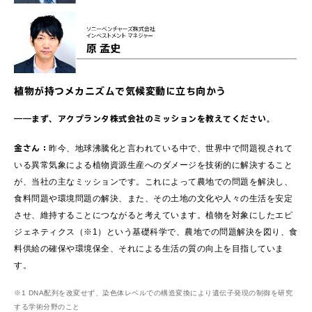
植物が持つメカニズムで気候変動に立ち向かう
――まず、アクプランタ株式会社のミッションを教えてください。
金さん：
昨今、地球沸騰化と言われている中で、世界中で問題視されて
いる異常気象による植物資源生産へのダメージを技術的に解決すること
が、当社の主なミッションです。これによって農地での問題を解決し、
食料問題や環境問題の解決、また、その土地の文化や人々の生活を安定
させ、維持することにつながると考えています。植物を対象にしたエピ
ジェネティクス（※1）という基礎科学で、農地での問題解決を図り、食
料供給の確保や環境保全、それによる生活の質の向上を目指していま
す。
※1 DNA配列を改変せず、染色体レベルでの構造変換により遺伝子発現の制御を研究
する学術分野のこと