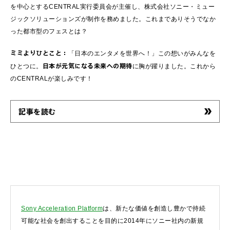
を中心とするCENTRAL実行委員会が主催し、株式会社ソニー・ミュー
ジックソリューションズが制作を務めました。これまでありそうでなか
った都市型のフェスとは？
ミミよりひとこと：
「日本のエンタメを世界へ！」この想いがみんなを
日本が元気になる未来への期待
ひとつに。
に胸が躍りました。これから
のCENTRALが楽しみです！
記事を読む
Sony Acceleration Platform
は、新たな価値を創造し豊かで持続
可能な社会を創出することを目的に2014年にソニー社内の新規