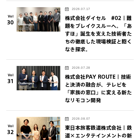
2026.07.17
Vol
株式会社ダイセル #02｜難
30
題をブレイクスルーへ。「あ
すほ」誕生を支えた技術者た
ちの徹底した現場検証と飽く
なき探求。
2026.07.28
Vol
株式会社PAY ROUTE｜技術
31
と決済の融合が、テレビを
「家族の窓口」に変える新た
なリモコン開発
2026.08.07
Vol
東日本旅客鉄道株式会社｜鉄
32
道×エンタテインメントの新