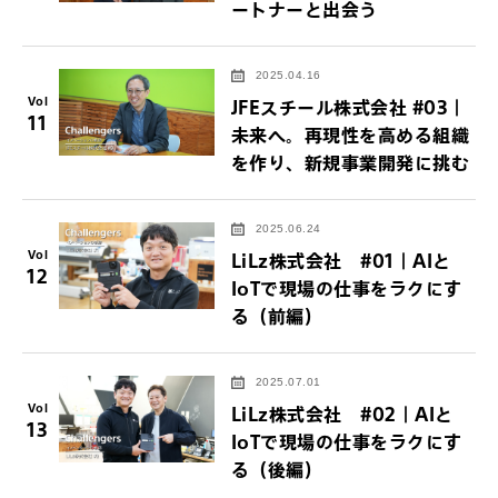
ートナーと出会う
2025.04.16
Vol
JFEスチール株式会社 #03｜
11
未来へ。再現性を高める組織
を作り、新規事業開発に挑む
2025.06.24
Vol
LiLz株式会社 #01｜AIと
12
IoTで現場の仕事をラクにす
る（前編）
2025.07.01
Vol
LiLz株式会社 #02｜AIと
13
IoTで現場の仕事をラクにす
る（後編）