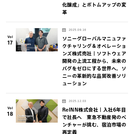
化醸成」とボトムアップの変
革
2025.09.16
Vol
ソニーグローバルマニュファ
17
クチャリング＆オペレーショ
ンズ株式売社｜ソフトウェア
開発の上流工程から、未来の
バグをゼロにする世界へ。ソ
ニーの革新的な品質改善ソリ
ューション
2025.12.03
Vol
ReINN株式会社｜入社6年目
18
で社長へ 東急不動産発のベ
ンチャーが挑む、宿泊市場の
再定義