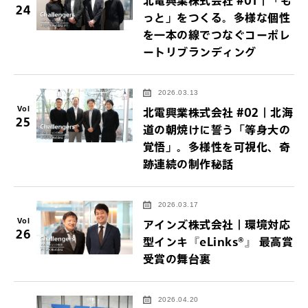
北電興業株式会社 #01｜「も
24
っと」をつくる。多様な個性
を一本の線でつなぐコーポレ
ートリブランディング
2026.03.13
Vol
北電興業株式会社 #02｜北海
25
道の朝焼けに誓う「等身大の
覚悟」。多様性を可視化、奇
跡連続の制作秘話
2026.03.17
Vol
アインズ株式会社｜環境対応
26
型インキ『eLinks®』 最高賞
受賞の舞台裏
2026.04.20