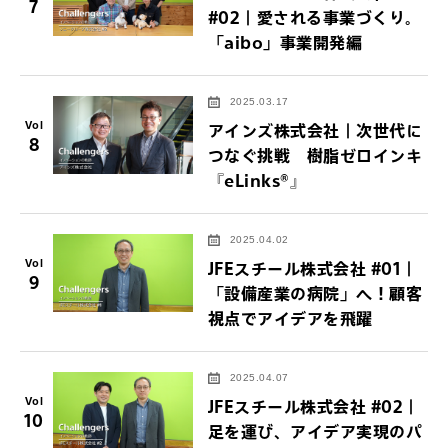
7
#02｜愛される事業づくり。
「aibo」事業開発編
2025.03.17
Vol
アインズ株式会社｜次世代に
8
つなぐ挑戦 樹脂ゼロインキ
『eLinks®』
2025.04.02
Vol
JFEスチール株式会社 #01｜
9
「設備産業の病院」へ！顧客
視点でアイデアを飛躍
2025.04.07
Vol
JFEスチール株式会社 #02｜
10
足を運び、アイデア実現のパ