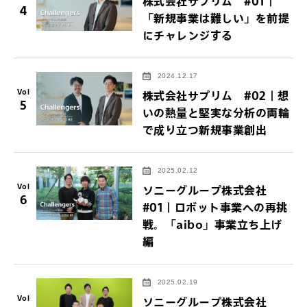
株式会社サプリム #01｜
4
「新規事業は難しい」を前提
にチャレンジする
2024.12.17
Vol
株式会社サプリム #02｜想
5
いの熱量と堅実な分析の両輪
で成り立つ新規事業創出
2025.02.12
Vol
ソニーグループ株式会社
6
#01｜ロボット事業への再挑
戦。「aibo」事業立ち上げ
編
2025.02.19
Vol
ソニーグループ株式会社