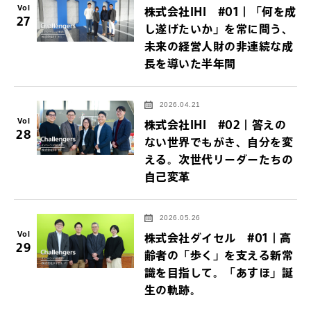
Vol
株式会社IHI #01｜「何を成
27
し遂げたいか」を常に問う、
未来の経営人財の非連続な成
長を導いた半年間
2026.04.21
Vol
株式会社IHI #02｜答えの
28
ない世界でもがき、自分を変
える。次世代リーダーたちの
自己変革
2026.05.26
Vol
株式会社ダイセル #01｜高
29
齢者の「歩く」を支える新常
識を目指して。「あすほ」誕
生の軌跡。