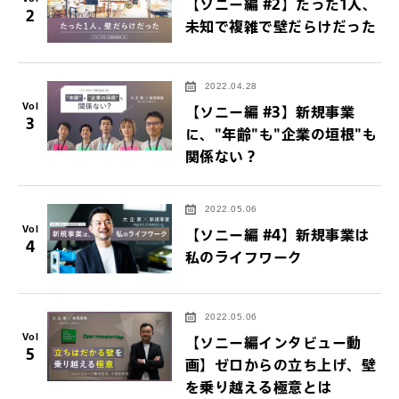
【ソニー編 #2】たった1人、
2
未知で複雑で壁だらけだった
2022.04.28
Vol
【ソニー編 #3】新規事業
3
に、"年齢"も"企業の垣根"も
関係ない？
2022.05.06
Vol
【ソニー編 #4】新規事業は
4
私のライフワーク
2022.05.06
Vol
【ソニー編インタビュー動
5
画】ゼロからの立ち上げ、壁
を乗り越える極意とは