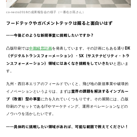
co-necto2018の成果報告会の様子（一番右が高さん）
フードテックやガバメントテックは掘ると面白いはず
――今後どのような新規事業に挑戦したいですか？
DX
凸版印刷では
中期経営計画
を発表しています。その計画にもある通り
（デジタルトランスフォーメーション）・SX（サステナビリティ・トラ
ンスフォーメーション）領域にはあくなき挑戦をしていきたい
と思いま
す。
九州・西日本エリアのフィールドでいくと、飛び地の新規事業や破壊的
業界の課題を解決するインプルー
イノベーションというよりは、まずは
ブ（改善）型の事業
に力を入れていくつもりです。その展開には、凸版
印刷のアセットであるITやマーケティング、運用オペレーションなどの
ノウハウを活かしたいです。
――具体的に挑戦したい領域があれば、可能な範囲で教えてください！