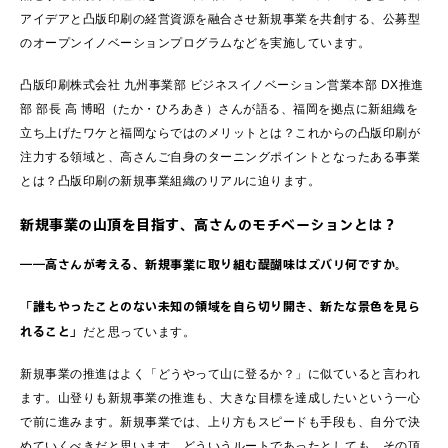
アイデアと凸版印刷の経営資源を融合させ新規事業を共創する、公募型
のオープンイノベーションプログラムなどを実施しています。
凸版印刷株式会社 九州事業部 ビジネスイノベーション営業本部 DX推進
部 部長 高 博昭（たか・ひろあき）さんが語る、福岡を拠点に新組織を
立ち上げたワケと福岡ならではのメリットとは？これからの凸版印刷が
注力する領域と、高さんご自身のターニングポイントとなったある事業
とは？凸版印刷の新規事業組織のリアルに迫ります。
新規事業の山頂を目指す、高さんのモチベーションとは？
――高さんが考える、新規事業に取り組む醍醐味はズバリ何ですか。
「誰もやったことのない未知の領域を自ら切り開き、新たな景色を見ら
れること」
だと思っています。
新規事業の推進はよく「どうやって山に登るか？」に似ていると言われ
ます。山登りも新規事業の推進も、大きな目標を達成したいという一心
で前に進みます。新規事業では、上り方もスピードも手段も、自分で決
めていくべきだと思います。どういうルートであったとしても、その頂