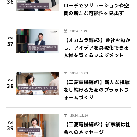
36
ローチでソリューションや空
間の新たな可能性を見出す
2024.11.26
Vol
【オカムラ編#3】会社を動か
37
し、アイデアを具現化できる
人材を育てるマネジメント
2024.12.03
Vol
【三菱電機編#1】新たな挑戦
38
をし続けるためのプラットフ
ォームづくり
2024.12.10
Vol
【三菱電機編#2】新事業は社
39
会へのメッセージ