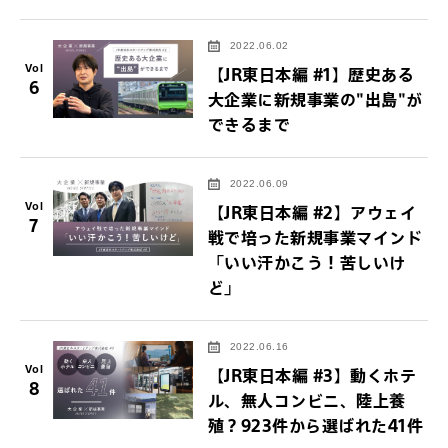
2022.06.02
Vol
【JR東日本編 #1】歴史ある
6
大企業に新規事業の"出島"が
できるまで
2022.06.09
Vol
【JR東日本編 #2】アウェイ
7
戦で培った新規事業マインド
「いい汗かこう！苦しいけ
ど」
2022.06.16
Vol
【JR東日本編 #3】動くホテ
8
ル、無人コンビニ、陸上養
殖？923件から選ばれた41件