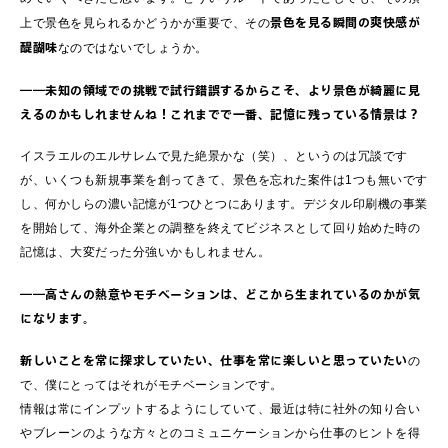
景色を見る瞬間の爽快感が
上で景色を見られるかどうかが重要で、その
醍醐味
なのではないでしょうか。
――未知の領域での挑戦で試行錯誤するからこそ、より景色が綺麗に見
えるのかもしれませんね！これまでで一番、記憶に残っている情景は？
イスラエルのエルサレムで見た絶景かな（笑）、というのは冗談です
が、いくつも新規事業を創ってきて、景色を忘れた案件は1つも無いです
し、何かしらの濃い記憶が1つひとつにあります。デジタル印刷機の事業
を開始して、海外企業との調整を終えてビジネスとして回り始めた時の
記憶は、大変だった分強いかもしれません。
――高さんの熱意やモチベーションは、どこから生まれているのかが気
になります。
新しいことを常に探求していたい、仕事を常に楽しいと思っていたい
の
で、僕にとってはそれがモチベーションです。
情報は常にインプットするようにしていて、最近は特に社外の知り合い
やブレーンのような方々とのコミュニケーションから仕事のヒントを得