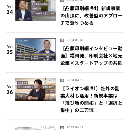
Vol
【凸版印刷編 #4】新規事業
24
の山頂に、改善型のアプロー
チで登りつめる
2023.01.30
Vol
【凸版印刷編インタビュー動
25
画】福岡発、印刷会社×地元
企業×スタートアップの共創
2023.04.10
Vol
【ライオン編 #1】社外の副
26
業人材も活用！新規事業は
「飛び地の開拓」と「選択と
集中」の二刀流
2023.04.17