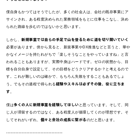
僕自身もかつてはそうでしたが、多くの社会人は、会社の既存事業にア
サインされ、ある程度決められた業務領域をもとに仕事をこなし、決め
られた路線を歩むのではないかと思います。
新規事業では自らの手足で山を登るために道を切り開いていく
しかし、
必要があります。傍から見ると、新規事業やDX推進などと言うと、華や
かなイメージを持たれがちで「楽しそうなことをやっていますね」と言
われることもありますが、実際中身はハードです。ゼロの状態から、目
標を自分自身で設定して、その目標をどうクリアするか？と考えるので
す。これが難しいのは確かで、もちろん失敗をすることもあるでしょ
経験やスキルは必ずその後、役に立ちま
う。でもその過程で得られる
す
。
多くの人に新規事業を経験してほしい
僕は
と思っています。そして、同
じ人が滞留するのではなく、ある程度人が循環してくのが理想です。そ
個々と会社の成長に繋がる
してそれがいずれ、
のだと思います。
-----------------------------------------