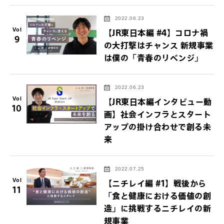
2022.06.23
Vol
【JR東日本編 #4】コロナ禍
9
の大打撃はチャンス 新規事業
は僕の「青春のリベンジ」
2022.06.23
Vol
【JR東日本編インタビュー動
10
画】社会インフラとスタート
アップの掛け合わせで創る未
来
2022.07.25
Vol
【ニチレイ編 #1】戦後から
11
「食と健康における価値の創
造」に挑戦するニチレイの新
規事業