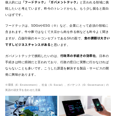
「フードテック」「ガバメントテック」
個人的には
と言われる領域に挑
戦したいと考えています。昨今のトレンドからも、もう少し掘ると面白
いはずです。
フードテックは、SDGsやESG（※）など、企業にとって必須の領域に
含まれます。牛や豚ではなくて大豆から肉を作る例なども昨今よく聞き
食の課題は大きい
ますが、凸版印刷のキーコンセプトであるSXの面で、
ですしビジネスチャンスがある
と思います。
行政系の手続きの効率化
ガバメントテックで挑戦したいのは、
。日本の
手続きは特に煩雑だと言われており、行政の窓口に実際に行かなければ
ならないことも多いです。こうした課題を解決する製品・サービスの開
発に興味があります。
※環境（E: Environment）、社会（S: Social）、ガバナンス（G: Governance）の
英語の頭文字を合わせた言葉