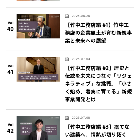
2025.06.26
Vol
【竹中工務店編 #1】竹中工
40
務店の企業風土が育む新規事
業と未来への展望
2025.07.03
Vol
【竹中工務店編 #2】歴史と
41
伝統を未来につなぐ「リジェ
ネラティブ」な挑戦。「小さ
く始め、着実に育てる」新規
事業開発とは
2025.07.08
Vol
【竹中工務店編 #3】捨てな
42
い建築へ。情熱が切り拓く