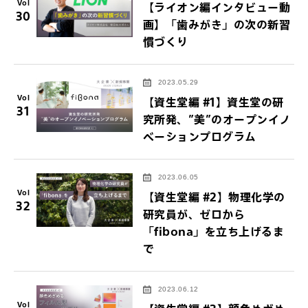
Vol
【ライオン編インタビュー動
30
画】「歯みがき」の次の新習
慣づくり
2023.05.29
Vol
【資生堂編 #1】資生堂の研
31
究所発、”美”のオープンイノ
ベーションプログラム
2023.06.05
Vol
【資生堂編 #2】物理化学の
32
研究員が、ゼロから
「fibona」を立ち上げるま
で
2023.06.12
Vol