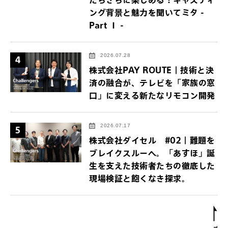
ング背景と魅力を聞いてミタ -
Part Ⅰ -
2026.07.28
4
株式会社PAY ROUTE｜技術と決
済の融合が、テレビを「家族の窓
口」に変える新たなリモコン開発
2026.07.17
5
株式会社ダイセル #02｜難題を
ブレイクスルーへ。「あすほ」誕
生を支えた技術者たちの徹底した
現場検証と飽くなき探求。