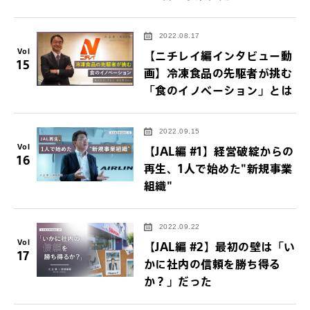
2022.08.17
Vol
【ニチレイ編インタビュー動
15
画】冷凍食品の先駆者が挑む
「食のイノベーション」とは
2022.09.15
Vol
【JAL編 #1】経営破綻からの
16
再生、1人で始めた"新規事業
組織"
2022.09.22
Vol
【JAL編 #2】最初の壁は「い
17
かに社内の信頼を勝ち得る
か？」だった