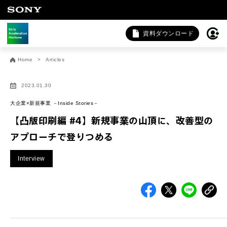
資料ダウンロード
お問い合わせ
Home
Articles
法人向けサービスに関するご相談・お問い合わせは以下のボタ
ンからお願いします（外部サイトにジャンプします）。
2023.01.30
法人お問い合わせ
大企業×新規事業 －Inside Stories－
【凸版印刷編 #4】新規事業の山頂に、改善型の
アプローチで登りつめる
FAQ&個人お問い合わせは以下のボタンからお願いします。
Interview
FAQ & 個人お問い合わせ