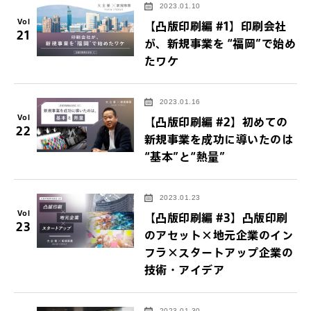
2023.01.10
Vol
【凸版印刷編 #1】印刷会社
21
が、新規事業を “福岡”で始め
たワケ
2023.01.16
Vol
【凸版印刷編 #2】初めての
22
新規事業を成功に導いたのは
“基本”と“熱量”
2023.01.23
Vol
【凸版印刷編 #3】凸版印刷
23
のアセット×地元企業のイン
フラ×スタートアップ企業の
技術・アイデア
2023.01.30