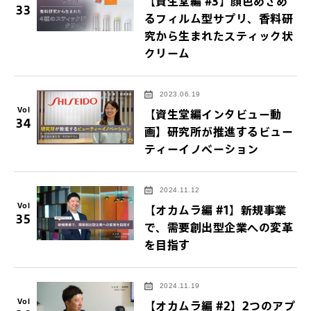
【資生堂編 #3】顔色めざめ
33
るフィルム型サプリ、香料研
究から生まれたスティック状
クリーム
2023.06.19
Vol
【資生堂編インタビュー動
34
画】研究所が推進するビュー
ティーイノベーション
2024.11.12
Vol
【オカムラ編 #1】新規事業
35
で、需要創出型企業への変革
を目指す
2024.11.19
Vol
【オカムラ編 #2】2つのアプ