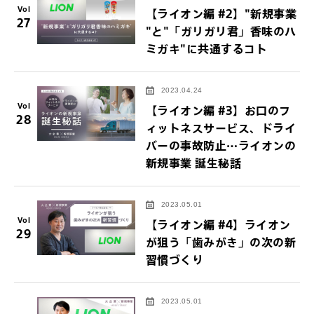
Vol
【ライオン編 #2】"新規事業
27
"と"「ガリガリ君」香味のハ
ミガキ"に共通するコト
2023.04.24
Vol
【ライオン編 #3】お口のフ
28
ィットネスサービス、ドライ
バーの事故防止…ライオンの
新規事業 誕生秘話
2023.05.01
Vol
【ライオン編 #4】ライオン
29
が狙う「歯みがき」の次の新
習慣づくり
2023.05.01