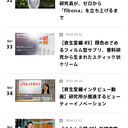
32
研究員が、ゼロから
「fibona」を立ち上げるま
で
2023.06.12
Vol
【資生堂編 #3】顔色めざめ
33
るフィルム型サプリ、香料研
究から生まれたスティック状
クリーム
2023.06.19
Vol
【資生堂編インタビュー動
34
画】研究所が推進するビュー
ティーイノベーション
2024.11.12
Vol