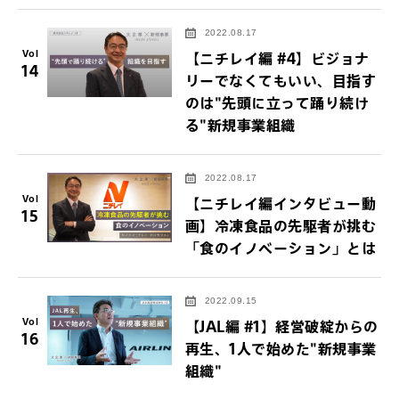
2022.08.17
Vol
【ニチレイ編 #4】ビジョナ
14
リーでなくてもいい、目指す
のは"先頭に立って踊り続け
る"新規事業組織
2022.08.17
Vol
【ニチレイ編インタビュー動
15
画】冷凍食品の先駆者が挑む
「食のイノベーション」とは
2022.09.15
Vol
【JAL編 #1】経営破綻からの
16
再生、1人で始めた"新規事業
組織"