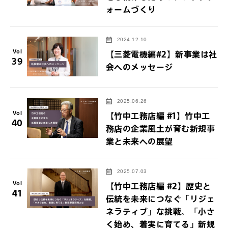
ォームづくり
2024.12.10
Vol
【三菱電機編#2】新事業は社
39
会へのメッセージ
2025.06.26
Vol
【竹中工務店編 #1】竹中工
40
務店の企業風土が育む新規事
業と未来への展望
2025.07.03
Vol
【竹中工務店編 #2】歴史と
41
伝統を未来につなぐ「リジェ
ネラティブ」な挑戦。「小さ
く始め、着実に育てる」新規