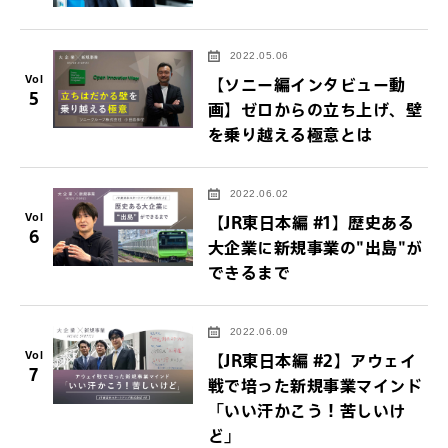
2022.05.06
Vol
【ソニー編インタビュー動
5
画】ゼロからの立ち上げ、壁
を乗り越える極意とは
2022.06.02
Vol
【JR東日本編 #1】歴史ある
6
大企業に新規事業の"出島"が
できるまで
2022.06.09
Vol
【JR東日本編 #2】アウェイ
7
戦で培った新規事業マインド
「いい汗かこう！苦しいけ
ど」