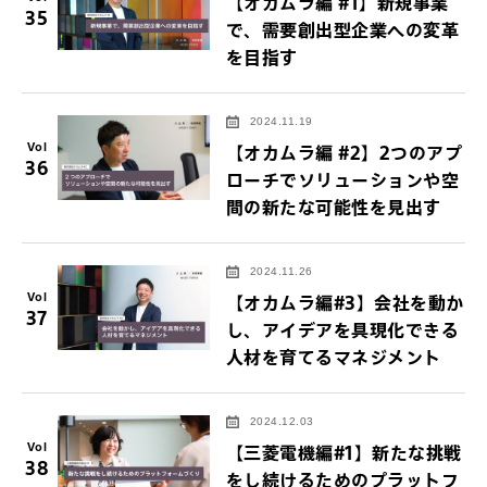
【オカムラ編 #1】新規事業
35
で、需要創出型企業への変革
を目指す
2024.11.19
Vol
【オカムラ編 #2】2つのアプ
36
ローチでソリューションや空
間の新たな可能性を見出す
2024.11.26
Vol
【オカムラ編#3】会社を動か
37
し、アイデアを具現化できる
人材を育てるマネジメント
2024.12.03
Vol
【三菱電機編#1】新たな挑戦
38
をし続けるためのプラットフ