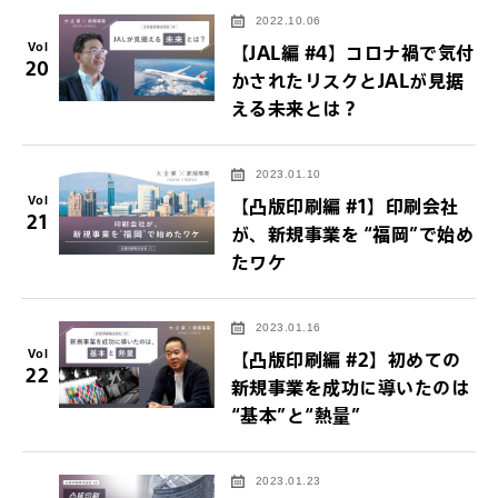
2022.10.06
Vol
【JAL編 #4】コロナ禍で気付
20
かされたリスクとJALが見据
える未来とは？
2023.01.10
Vol
【凸版印刷編 #1】印刷会社
21
が、新規事業を “福岡”で始め
たワケ
2023.01.16
Vol
【凸版印刷編 #2】初めての
22
新規事業を成功に導いたのは
“基本”と“熱量”
2023.01.23