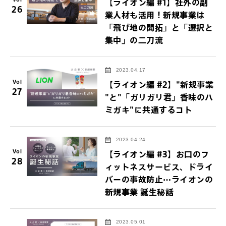
【ライオン編 #1】社外の副
26
業人材も活用！新規事業は
「飛び地の開拓」と「選択と
集中」の二刀流
2023.04.17
Vol
【ライオン編 #2】"新規事業
27
"と"「ガリガリ君」香味のハ
ミガキ"に共通するコト
2023.04.24
Vol
【ライオン編 #3】お口のフ
28
ィットネスサービス、ドライ
バーの事故防止…ライオンの
新規事業 誕生秘話
2023.05.01