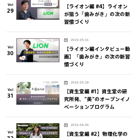
Vol
【ライオン編 #4】ライオン
29
が狙う「歯みがき」の次の新
習慣づくり
2023.05.01
Vol
【ライオン編インタビュー動
30
画】「歯みがき」の次の新習
慣づくり
2023.05.29
Vol
【資生堂編 #1】資生堂の研
31
究所発、”美”のオープンイノ
ベーションプログラム
2023.06.05
Vol
【資生堂編 #2】物理化学の