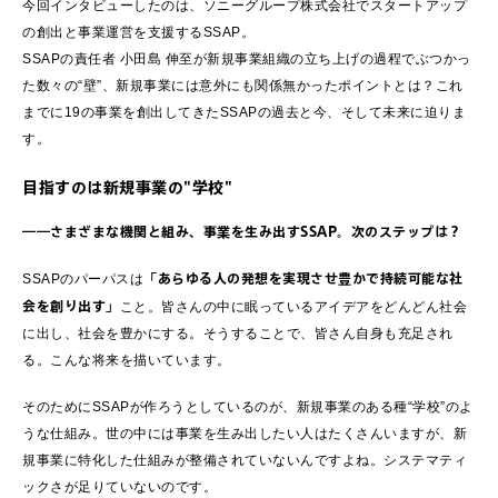
今回インタビューしたのは、ソニーグループ株式会社でスタートアップ
の創出と事業運営を支援するSSAP。
SSAPの責任者 小田島 伸至が新規事業組織の立ち上げの過程でぶつかっ
た数々の“壁”、新規事業には意外にも関係無かったポイントとは？これ
までに19の事業を創出してきたSSAPの過去と今、そして未来に迫りま
す。
目指すのは新規事業の"学校"
――さまざまな機関と組み、事業を生み出すSSAP。次のステップは？
「あらゆる人の発想を実現させ豊かで持続可能な社
SSAPのパーパスは
会を創り出す」
こと。皆さんの中に眠っているアイデアをどんどん社会
に出し、社会を豊かにする。そうすることで、皆さん自身も充足され
る。こんな将来を描いています。
そのためにSSAPが作ろうとしているのが、新規事業のある種“学校”のよ
うな仕組み。世の中には事業を生み出したい人はたくさんいますが、新
規事業に特化した仕組みが整備されていないんですよね。システマティ
ックさが足りていないのです。