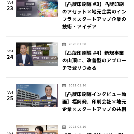
Vol
【凸版印刷編 #3】凸版印刷
23
のアセット×地元企業のイン
フラ×スタートアップ企業の
技術・アイデア
2023.01.30
Vol
【凸版印刷編 #4】新規事業
24
の山頂に、改善型のアプロー
チで登りつめる
2023.01.30
Vol
【凸版印刷編インタビュー動
25
画】福岡発、印刷会社×地元
企業×スタートアップの共創
2023.04.10
Vol