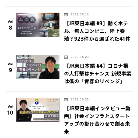
2022.06.16
Vol
【JR東日本編 #3】動くホテ
8
ル、無人コンビニ、陸上養
殖？923件から選ばれた41件
2022.06.23
Vol
【JR東日本編 #4】コロナ禍
9
の大打撃はチャンス 新規事業
は僕の「青春のリベンジ」
2022.06.23
Vol
【JR東日本編インタビュー動
10
画】社会インフラとスタート
アップの掛け合わせで創る未
来