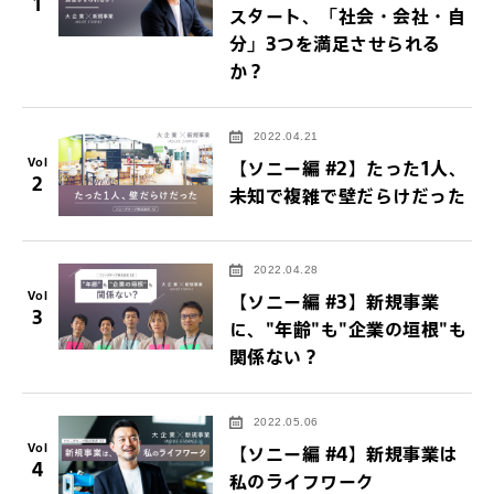
1
スタート、「社会・会社・自
分」3つを満足させられる
か？
2022.04.21
Vol
【ソニー編 #2】たった1人、
2
未知で複雑で壁だらけだった
2022.04.28
Vol
【ソニー編 #3】新規事業
3
に、"年齢"も"企業の垣根"も
関係ない？
2022.05.06
Vol
【ソニー編 #4】新規事業は
4
私のライフワーク