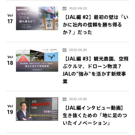
2022.09.22
Vol
【JAL編 #2】最初の壁は「い
17
かに社内の信頼を勝ち得る
か？」だった
2022.09.29
Vol
【JAL編 #3】観光農園、空飛
18
ぶクルマ、ドローン物流？
JALの"強み"を活かす新規事
業
2022.10.06
Vol
【JAL編インタビュー動画】
19
生き抜くための「地に足のつ
いたイノベーション」