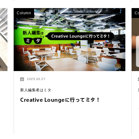
Column
C
わせは以下のボタンからお願いします。
せ
2025.03.27
新人編集者はミタ
Creative Loungeに行ってミタ！