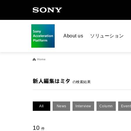
About us
ソリューション
Home
新人編集はミタ
の検索結果
All
News
Interview
Column
Event
10
件