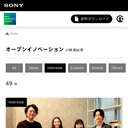
資料ダウンロード
お問い合わせ
Home
法人向けサービスに関するご相談・お問い合わせは以下のボタ
ンからお願いします（外部サイトにジャンプします）。
オープンイノベーション
の検索結果
法人お問い合わせ
All
News
Interview
Column
Events
Others
FAQ&個人お問い合わせは以下のボタンからお願いします。
49
件
FAQ & 個人お問い合わせ
Interview