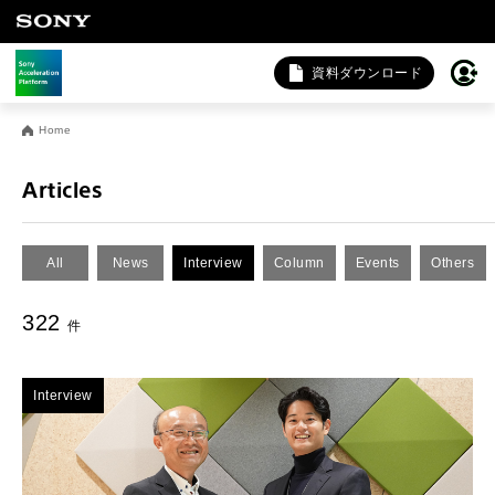
資料ダウンロード
お問い合わせ
Home
法人向けサービスに関するご相談・お問い合わせは以下のボタ
ンからお願いします（外部サイトにジャンプします）。
Articles
法人お問い合わせ
All
News
Interview
Column
Events
Others
FAQ&個人お問い合わせは以下のボタンからお願いします。
322
件
FAQ & 個人お問い合わせ
Interview