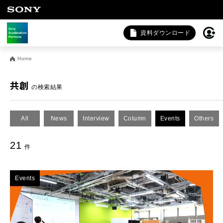
資料ダウンロード
お問い合わせ
Home
法人向けサービスに関するご相談・お問い合わせは以下のボタ
ンからお願いします（外部サイトにジャンプします）。
共創
の検索結果
法人お問い合わせ
All
News
Interview
Column
Events
Others
FAQ&個人お問い合わせは以下のボタンからお願いします。
21
件
FAQ & 個人お問い合わせ
Events