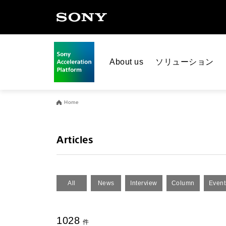
About us
ソリューション
Home
Articles
All
News
Interview
Column
Event
1028
件