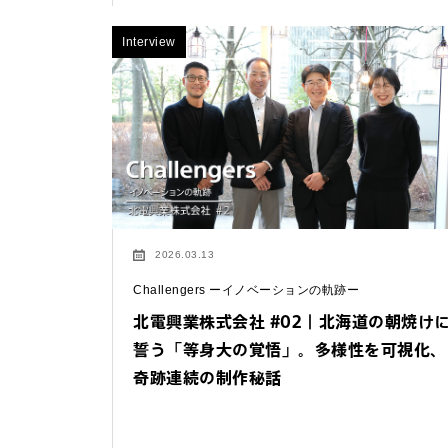
法人お問い合わせ
Interview
FAQ&個人お問い合
FAQ & 個人お問い合わ
2026.03.13
Challengers ーイノベーションの軌跡ー
北電興業株式会社 #02｜北海道の朝焼け
誓う「等身大の覚悟」。多様性を可視化、
奇跡連続の制作秘話