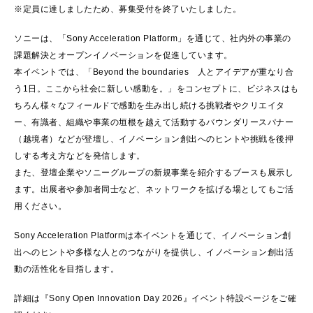
※定員に達しましたため、募集受付を終了いたしました。
ソニーは、「Sony Acceleration Platform」を通じて、社内外の事業の
課題解決とオープンイノベーションを促進しています。
本イベントでは、「Beyond the boundaries 人とアイデアが重なり合
う1日。ここから社会に新しい感動を。」をコンセプトに、ビジネスはも
ちろん様々なフィールドで感動を生み出し続ける挑戦者やクリエイタ
ー、有識者、組織や事業の垣根を越えて活動するバウンダリースパナー
（越境者）などが登壇し、イノベーション創出へのヒントや挑戦を後押
しする考え方などを発信します。
また、登壇企業やソニーグループの新規事業を紹介するブースも展示し
ます。出展者や参加者同士など、ネットワークを拡げる場としてもご活
用ください。
Sony Acceleration Platformは本イベントを通じて、イノベーション創
出へのヒントや多様な人とのつながりを提供し、イノベーション創出活
動の活性化を目指します。
詳細は『Sony Open Innovation Day 2026』イベント特設ページをご確