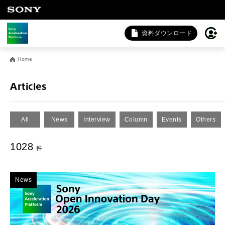
資料ダウンロード
お問い合わせ
Home
法人向けサービスに関するご相談・お問い合わせは以下のボタ
ンからお願いします（外部サイトにジャンプします）。
Articles
法人お問い合わせ
All
News
Interview
Column
Events
Others
FAQ&個人お問い合わせは以下のボタンからお願いします。
1028
件
FAQ & 個人お問い合わせ
News