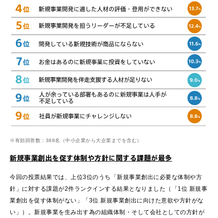
※有効回答数：388名（中小企業から大企業までを含む）
新規事業創出を促す体制や方針に関する課題が最多
今回の投票結果では、上位3位のうち「新規事業創出に必要な体制や方
針」に対する課題が2件ランクインする結果となりました（「1位 新規事
業創出を促す体制がない」「3位 新規事業創出に向けた意欲や方針がな
い」）。新規事業を生み出す為の組織体制・そして会社としての方針が