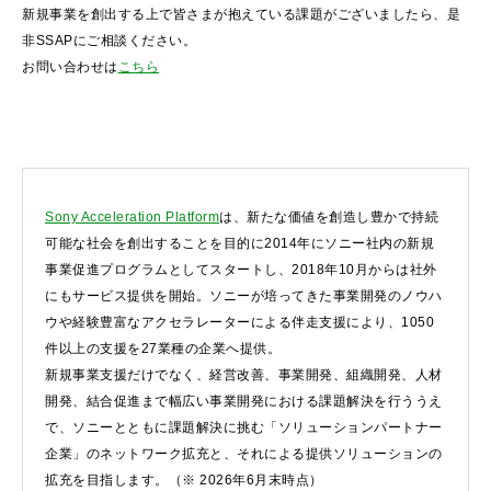
新規事業を創出する上で皆さまが抱えている課題がございましたら、是
非SSAPにご相談ください。
お問い合わせは
こちら
Sony Acceleration Platform
は、新たな価値を創造し豊かで持続
可能な社会を創出することを目的に2014年にソニー社内の新規
事業促進プログラムとしてスタートし、2018年10月からは社外
にもサービス提供を開始。ソニーが培ってきた事業開発のノウハ
ウや経験豊富なアクセラレーターによる伴走支援により、1050
件以上の支援を27業種の企業へ提供。
新規事業支援だけでなく、経営改善、事業開発、組織開発、人材
開発、結合促進まで幅広い事業開発における課題解決を行ううえ
で、ソニーとともに課題解決に挑む「ソリューションパートナー
企業」のネットワーク拡充と、それによる提供ソリューションの
拡充を目指します。（※ 2026年6月末時点）