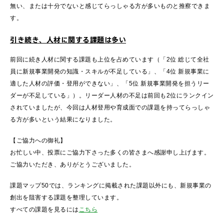
無い、または十分でないと感じてらっしゃる方が多いものと推察できま
す。
引き続き、人材に関する課題は多い
前回に続き人材に関する課題も上位を占めています（「2位 総じて全社
員に新規事業開発の知識・スキルが不足している」、「4位 新規事業に
適した人材の評価・登用ができない」、「5位 新規事業開発を担うリー
ダーが不足している」）。リーダー人材の不足は前回も2位にランクイン
されていましたが、今回は人材登用や育成面での課題を持ってらっしゃ
る方が多いという結果になりました。
【ご協力への御礼】
お忙しい中、投票にご協力下さった多くの皆さまへ感謝申し上げます。
ご協力いただき、ありがとうございました。
課題マップ50では、ランキングに掲載された課題以外にも、新規事業の
創出を阻害する課題を整理しています。
すべての課題を見るには
こちら