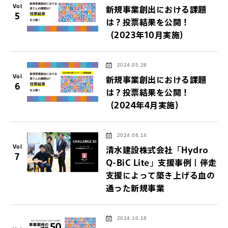
Vol
新規事業創出における課題
5
は？投票結果を公開！
（2023年10月実施）
2024.05.28
Vol
新規事業創出における課題
6
は？投票結果を公開！
（2024年4月実施）
2024.08.14
Vol
清水建設株式会社「Hydro
7
Q-BiC Lite」支援事例｜伴走
支援によって築き上げる血の
通った新規事業
2024.10.18