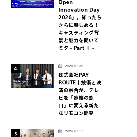
Open
Innovation Day
2026」。知ったら
さらに楽しめる！
キャスティング背
景と魅力を聞いて
ミタ - Part Ⅰ -
2026.07.28
4
株式会社PAY
ROUTE｜技術と決
済の融合が、テレ
ビを「家族の窓
口」に変える新た
なリモコン開発
2026.07.17
5