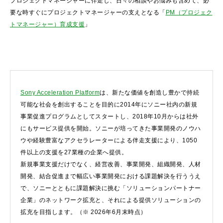
プロジェクトマネージャーに伴走し、日々の相談やお悩みも含めて、必
要な時すぐにプロジェクトマネージャーの支えとなる「
PM（プロジェク
トマネージャー）育成支援
」
Sony Acceleration Platform
は、新たな価値を創造し豊かで持続
可能な社会を創出することを目的に2014年にソニー社内の新規
事業促進プログラムとしてスタートし、2018年10月からは社外
にもサービス提供を開始。ソニーが培ってきた事業開発のノウハ
ウや経験豊富なアクセラレーターによる伴走支援により、1050
件以上の支援を27業種の企業へ提供。
新規事業支援だけでなく、経営改善、事業開発、組織開発、人材
開発、結合促進まで幅広い事業開発における課題解決を行ううえ
で、ソニーとともに課題解決に挑む「ソリューションパートナー
企業」のネットワーク拡充と、それによる提供ソリューションの
拡充を目指します。（※ 2026年6月末時点）