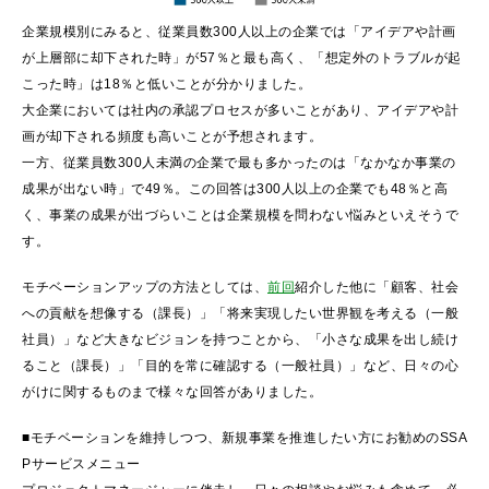
企業規模別にみると、従業員数300人以上の企業では「アイデアや計画
が上層部に却下された時」が57％と最も高く、「想定外のトラブルが起
こった時」は18％と低いことが分かりました。
大企業においては社内の承認プロセスが多いことがあり、アイデアや計
画が却下される頻度も高いことが予想されます。
一方、従業員数300人未満の企業で最も多かったのは「なかなか事業の
成果が出ない時」で49％。この回答は300人以上の企業でも48％と高
く、事業の成果が出づらいことは企業規模を問わない悩みといえそうで
す。
モチベーションアップの方法としては、
前回
紹介した他に「顧客、社会
への貢献を想像する（課長）」「将来実現したい世界観を考える（一般
社員）」など大きなビジョンを持つことから、「小さな成果を出し続け
ること（課長）」「目的を常に確認する（一般社員）」など、日々の心
がけに関するものまで様々な回答がありました。
■モチベーションを維持しつつ、新規事業を推進したい方にお勧めのSSA
Pサービスメニュー