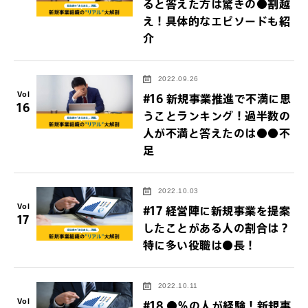
ると答えた方は驚きの●割越
え！具体的なエピソードも紹
介
2022.09.26
Vol
#16 新規事業推進で不満に思
16
うことランキング！過半数の
人が不満と答えたのは●●不
足
2022.10.03
Vol
#17 経営陣に新規事業を提案
17
したことがある人の割合は？
特に多い役職は●長！
2022.10.11
Vol
#18 ●％の人が経験！新規事