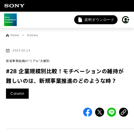
資料ダウンロード
お問い合わせ
Home
Articles
法人向けサービスに関するご相談・お問い合わせは以下のボタ
ンからお願いします（外部サイトにジャンプします）。
2023.02.13
法人お問い合わせ
新規事業組織の"リアル"大解剖
#28 企業規模別比較！モチベーションの維持が
難しいのは、新規事業推進のどのような時？
FAQ&個人お問い合わせは以下のボタンからお願いします。
Column
FAQ & 個人お問い合わせ