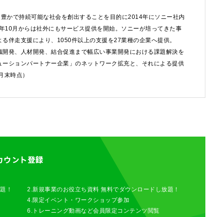
豊かで持続可能な社会を創出することを目的に2014年にソニー社内
わせは以下のボタンからお願いします。
8年10月からは社外にもサービス提供を開始。ソニーが培ってきた事
る伴走支援により、1050件以上の支援を27業種の企業へ提供。
せ
織開発、人材開発、結合促進まで幅広い事業開発における課題解決を
ューションパートナー企業」のネットワーク拡充と、それによる提供
6月末時点）
カウント登録
放題！
2.新規事業のお役立ち資料 無料でダウンロードし放題！
4.限定イベント・ワークショップ参加
6.トレーニング動画など会員限定コンテンツ閲覧