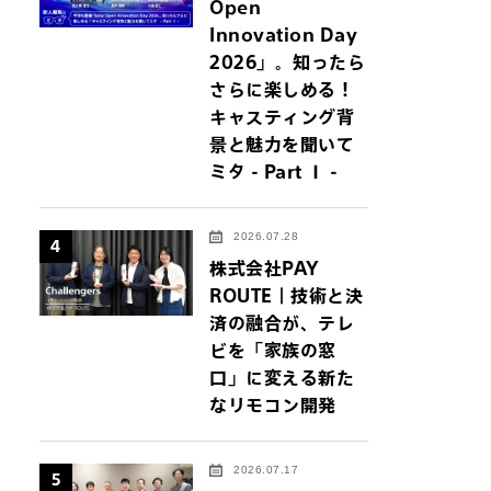
Open
Innovation Day
2026」。知ったら
さらに楽しめる！
キャスティング背
景と魅力を聞いて
ミタ - Part Ⅰ -
2026.07.28
4
株式会社PAY
ROUTE｜技術と決
済の融合が、テレ
ビを「家族の窓
口」に変える新た
なリモコン開発
2026.07.17
5