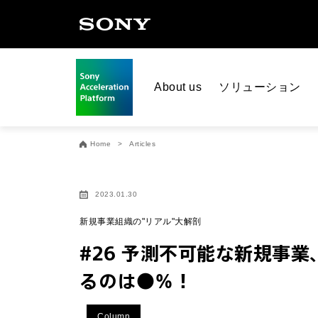
About us
ソリューション
Home
Articles
2023.01.30
新規事業組織の"リアル"大解剖
#26 予測不可能な新規事
るのは●％！
Column