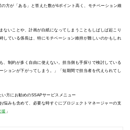
企業の方が「ある」と答えた数が6ポイント高く、モチベーション維
まないことや、計画が白紙になってしまうこともしばしば起こり
峙している係長は、特にモチベーション維持が難しいのかもしれ
も、制約が多く自由に使えない。担当側も手探りで検討している
ーションが下がってしまう。」「短期間で担当者を代えられてし
い方にお勧めのSSAPサービスメニュー
するご相談・お問い合わせは以下のボタンからお願いします（外部サ
お悩みも含めて、必要な時すぐにプロジェクトマネージャーの支
支援
」