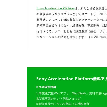
Sony Acceleration Platform
は、新たな価値を創造し
FAQ&個人お問い合
の新規事業促進プログラムとしてスタートし、201
業開発のノウハウや経験豊富なアクセラレーターによ
FAQ & 個人お問い合わ
新規事業支援だけでなく、経営改善、事業開発、組
行ううえで、ソニーとともに課題解決に挑む「ソリ
ソリューションの拡充を目指します。（※ 2026年
Sony Acceleration Platform
無料ア
6つの限定特典
1.事業化支援Webアプリ「StartDash」無料で使い
3.新規事業のヒント満載メルマガ
5.新規事業のノウハウ解説！説明会参加