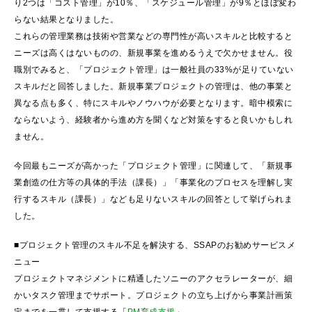
り2つは「コスト管理」が10％、「スケジュール管理」が9％とほぼ変わ
らない結果となりました。
これらの管理業務は技術や営業などの専門性が高いスキルと比較すると
ニーズは高くはないものの、新規事業を進めるうえで欠かせません。役
職別でみると、「プロジェクト管理」は一般社員の33%が足りていない
スキルだと回答しました。新規事業プロジェクトの管理は、他の事業と
異なる点も多く、特にスキルやノウハウが必要となります。暗中模索に
ならないよう、経験者から進め方を聞くなど対策をすると良いかもしれ
ません。
今回最もニーズが高かった「プロジェクト管理」に関連して、「新規事
業創造の仕方等の具体的手法（課長）」「事業化のプロセスを理解し実
行するスキル（課長）」なども足りないスキルの回答として挙げられま
した。
■プロジェクト管理のスキル不足を解決する、SSAPのお勧めサービスメ
ニュー
プロジェクトマネジメントに精通したソニーのアクセラレーターが、細
かいタスク管理までサポート。プロジェクトの立ち上げから事業計画策