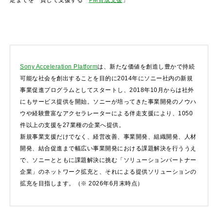
定までを一貫して支援する「
PM育成支援
」
Sony Acceleration Platform
は、新たな価値を創造し豊かで持続
可能な社会を創出することを目的に2014年にソニー社内の新規
事業促進プログラムとしてスタートし、2018年10月からは社外
にもサービス提供を開始。ソニーが培ってきた事業開発のノウハ
ウや経験豊富なアクセラレーターによる伴走支援により、1050
件以上の支援を27業種の企業へ提供。
新規事業支援だけでなく、経営改善、事業開発、組織開発、人材
開発、結合促進まで幅広い事業開発における課題解決を行ううえ
で、ソニーとともに課題解決に挑む「ソリューションパートナー
企業」のネットワーク拡充と、それによる提供ソリューションの
拡充を目指します。（※ 2026年6月末時点）