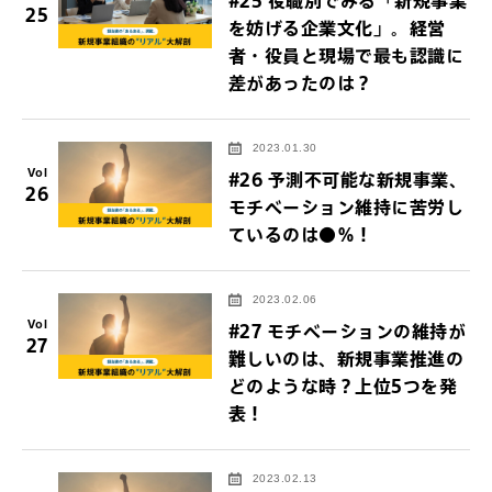
#25 役職別でみる「新規事業
25
を妨げる企業文化」。経営
者・役員と現場で最も認識に
差があったのは？
2023.01.30
Vol
#26 予測不可能な新規事業、
26
モチベーション維持に苦労し
ているのは●％！
2023.02.06
Vol
#27 モチベーションの維持が
27
難しいのは、新規事業推進の
どのような時？上位5つを発
表！
2023.02.13