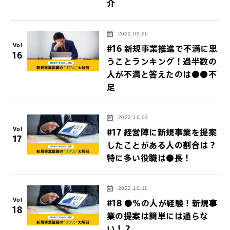
介
2022.09.26
Vol
#16 新規事業推進で不満に思
16
うことランキング！過半数の
人が不満と答えたのは●●不
足
2022.10.03
Vol
#17 経営陣に新規事業を提案
17
したことがある人の割合は？
特に多い役職は●長！
2022.10.11
Vol
#18 ●％の人が経験！新規事
18
業の提案は簡単には通らな
い！？