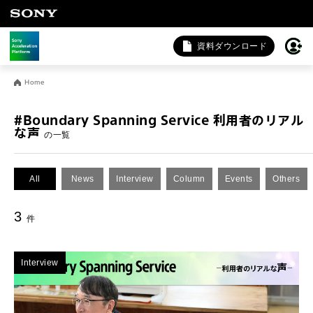
資料ダウンロード
お問い合わせ
Home
法人向けサービスに関するご相談・お問い合わせは以下のボタ
ンからお願いします（外部サイトにジャンプします）。
#Boundary Spanning Service 利用者のリアル
な声
の一覧
法人お問い合わせ
All
News
Interview
Column
Events
Others
FAQ&個人お問い合わせは以下のボタンからお願いします。
3
件
FAQ & 個人お問い合わせ
Interview