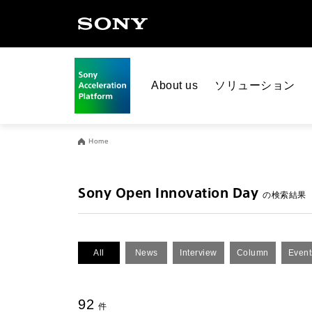
About us
ソリューション
Home
Sony Open Innovation Day
の検索結果
All
News
Interview
Column
Event
92
件