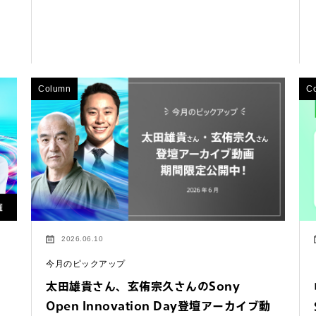
わせは以下のボタンからお願いします。
Column
C
せ
2026.06.10
今月のピックアップ
太田雄貴さん、玄侑宗久さんのSony
Open Innovation Day登壇アーカイブ動