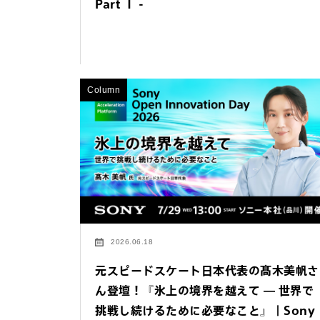
Part Ⅰ -
法人お問い合わせ
FAQ&個人お問い合
Column
FAQ & 個人お問い合わ
2026.06.18
元スピードスケート日本代表の髙木美帆さ
ん登壇！『氷上の境界を越えて — 世界で
挑戦し続けるために必要なこと』｜Sony