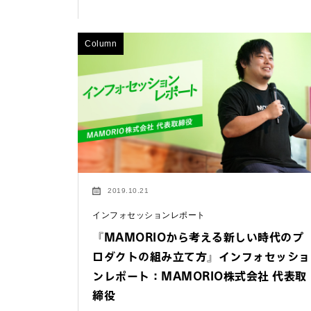
Column
2019.10.21
インフォセッションレポート
お問い合わせ
『MAMORIOから考える新しい時代のプ
ロダクトの組み立て方』インフォセッショ
法人向けサービスに関
ンレポート：MAMORIO株式会社 代表取
す）。
締役