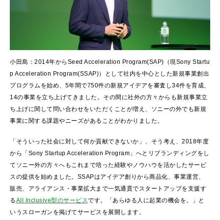
小田島：2014年からSeed Acceleration Program(SAP)（現Sony Startu
p Acceleration Program(SSAP)）として社内を中心とした新規事業創出
プログラムを始め、5年間で750件の新規アイデアを審査し34件を育成、
14の事業を立ち上げてきました。その間に社外の方々からも新規事業立
ち上げに関して問い合わせをいただくことが増え、ソニーの外でも新規
事業に関する課題やニーズがあることがわかりました。
「そういった社会に対して何か貢献できないか」、そう考え、2018年度
から「Sony Startup Acceleration Program」へとリブランディングをし
てソニー外の方々へもこれまで培った経験やノウハウを活かしたサービ
スの提供を始めました。SSAPはアイデア創りから商品化、事業運営、
販売、アライアンス・事業拡大まで一気通貫でスタートアップを支援す
る
All Inclusive型のサービス
です。「あらゆる人に起業の機会を。」と
いうスローガンを掲げてサービスを展開します。