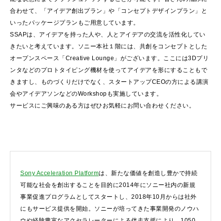
合わせて、「アイデア創出プラン」や「コンセプトデザインプラン」と
いったパッケージプランもご用意しています。
SSAPは、アイデアを持った人や、人とアイデアの交流を活性化してい
きたいと考えています。ソニー本社１階には、共創をコンセプトとした
オープンスペース「Creative Lounge」がございます。ここには3Dプリ
ンタなどのプロトタイピング機材を使ってアイデアを形にすることもで
きますし、ものづくりだけでなく、スタートアップCEOの方による講演
会やアイデアソンなどのWorkshopも実施しています。
サービスにご興味のある方はぜひお気軽にお問い合わせください。
Sony Acceleration Platform
は、新たな価値を創造し豊かで持続
可能な社会を創出することを目的に2014年にソニー社内の新規
事業促進プログラムとしてスタートし、2018年10月からは社外
にもサービス提供を開始。ソニーが培ってきた事業開発のノウハ
ウや経験豊富なアクセラレーターによる伴走支援により、1050