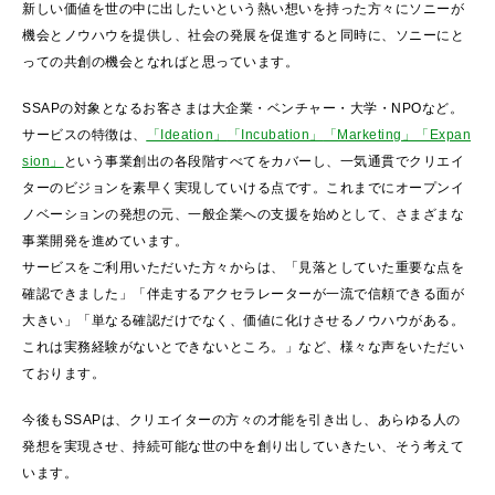
新しい価値を世の中に出したいという熱い想いを持った方々にソニーが
機会とノウハウを提供し、社会の発展を促進すると同時に、ソニーにと
っての共創の機会となればと思っています。
SSAPの対象となるお客さまは大企業・ベンチャー・大学・NPOなど。
サービスの特徴は、
「Ideation」
「Incubation」
「Marketing」
「Expan
sion」
という事業創出の各段階すべてをカバーし、一気通貫でクリエイ
ターのビジョンを素早く実現していける点です。これまでにオープンイ
ノベーションの発想の元、一般企業への支援を始めとして、さまざまな
事業開発を進めています。
サービスをご利用いただいた方々からは、「見落としていた重要な点を
確認できました」「伴走するアクセラレーターが一流で信頼できる面が
大きい」「単なる確認だけでなく、価値に化けさせるノウハウがある。
これは実務経験がないとできないところ。」など、様々な声をいただい
ております。
今後もSSAPは、クリエイターの方々の才能を引き出し、あらゆる人の
発想を実現させ、持続可能な世の中を創り出していきたい、そう考えて
います。