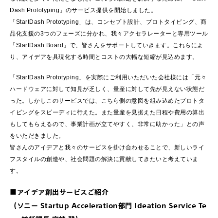
Dash Prototyping」のサービス提供を開始しました。
「StartDash Prototyping」は、コンセプト設計、プロトタイピング、商
品化支援の3つのフェーズに分かれ、我々アクセラレーターと専用ツール
「StartDash Board」で、皆さんをサポートしていきます。これらによ
り、アイデアを具現化する時間とコストの大幅な短縮が見込めます。
「StartDash Prototyping」を実際にご利用いただいた会社様には「元々
ハードウェアに対して知見が乏しく、量産に対して先が見えない状態だ
った。しかしこのサービスでは、こちら側の意図を組み込めたプロトタ
イピングをスピーディに行えた。また量産を見据えた日程や費用の算出
もしてもらえるので、事業計画が立てやすく、非常に助かった」との声
をいただきました。
皆さんのアイデアと我々のサービスを掛け合わせることで、新しいライ
フスタイルの創造や、社会問題の解決に貢献してきたいと考えていま
す。
■アイデア創出サービスご紹介
（ソニー Startup Acceleration部門 Ideation Service Te