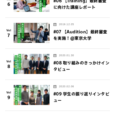
#06 【Training】最終審査
6
に向けた講座レポート
2019.12.05
Vol
#07 【Audition】最終審査
7
を実施！＠東京大学
2020.01.30
Vol
#08 取り組みのきっかけイン
8
タビュー
2020.02.06
Vol
#09 学生の振り返りインタビ
9
ュー