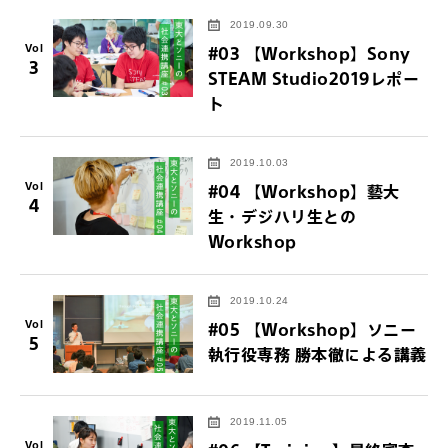
2019.09.30
Vol
#03 【Workshop】Sony
3
STEAM Studio2019レポー
ト
2019.10.03
Vol
#04 【Workshop】藝大
4
生・デジハリ生との
Workshop
2019.10.24
Vol
#05 【Workshop】ソニー
5
執行役専務 勝本徹による講義
2019.11.05
Vol