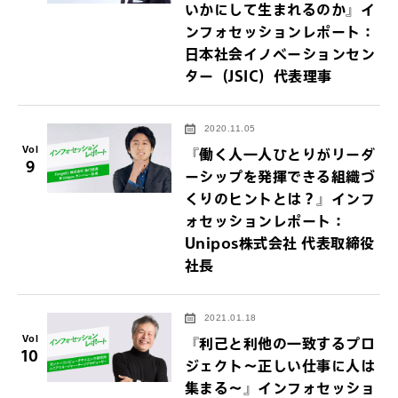
いかにして生まれるのか』イ
ンフォセッションレポート：
日本社会イノベーションセン
ター（JSIC）代表理事
2020.11.05
Vol
『働く人一人ひとりがリーダ
9
ーシップを発揮できる組織づ
くりのヒントとは？』インフ
ォセッションレポート：
Unipos株式会社 代表取締役
社長
2021.01.18
Vol
『利己と利他の一致するプロ
10
ジェクト～正しい仕事に人は
集まる～』インフォセッショ