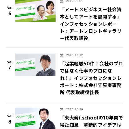
2020.09.01
Vol
『アート×ビジネスー社会資
6
本としてアートを展開する』
インフォセッションレポー
ト：アートフロントギャラリ
ー代表取締役
2020.10.12
Vol
『起業経験50件！会社のプロ
7
ではなく仕事のプロにな
れ！』インフォセッションレ
ポート：株式会社守屋実事務
所 代表取締役社長
2020.10.26
Vol
『東大発i.schoolの10年間で
8
得た知見 革新的アイデアは