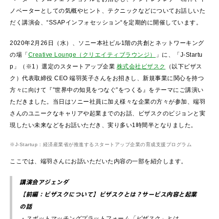
ノベーターとしての気概やヒント、テクニックなどについてお話しいた
だく講演会、“SSAPインフォセッション“を定期的に開催しています。
2020年2月26日（水）、ソニー本社ビル1階の共創とネットワーキング
の場「
Creative Lounge（クリエイティブラウンジ）
」に、「J-Startu
p」（※1）選定のスタートアップ企業
株式会社ビザスク
（以下ビザス
ク）代表取締役 CEO 端羽英子さんをお招きし、新規事業に関心を持つ
方々に向けて『”世界中の知見をつなぐ”をつくる』をテーマにご講演い
ただきました。当日はソニー社員に加え様々な企業の方々が参加、端羽
さんのユニークなキャリアや起業までのお話、ビザスクのビジョンと実
現したい未来などをお話いただき、実り多い1時間半となりました。
※J-Startup：経済産業省が推進するスタートアップ企業の育成支援プログラム
ここでは、端羽さんにお話いただいた内容の一部を紹介します。
講演会アジェンダ
【前編：ビザスクについて】ビザスクとは？サービス内容と起業
の話
・スポットマッチングプラットフォーム「ビザスク」とは