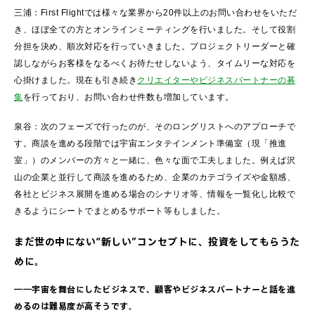
三浦：First Flightでは様々な業界から20件以上のお問い合わせをいただ
き、ほぼ全ての方とオンラインミーティングを行いました。そして役割
分担を決め、順次対応を行っていきました。プロジェクトリーダーと確
認しながらお客様をなるべくお待たせしないよう、タイムリーな対応を
心掛けました。現在も引き続き
クリエイターやビジネスパートナーの募
集
を行っており、お問い合わせ件数も増加しています。
泉谷：次のフェーズで行ったのが、そのロングリストへのアプローチで
す。商談を進める段階では宇宙エンタテインメント準備室（現「推進
室」）のメンバーの方々と一緒に、色々な面で工夫しました。例えば沢
山の企業と並行して商談を進めるため、企業のカテゴライズや金額感、
各社とビジネス展開を進める場合のシナリオ等、情報を一覧化し比較で
きるようにシートでまとめるサポート等もしました。
まだ世の中にない“新しい”コンセプトに、投資をしてもらうた
めに。
――宇宙を舞台にしたビジネスで、顧客やビジネスパートナーと話を進
めるのは難易度が高そうです。