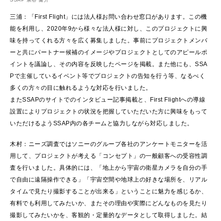
三浦：「First Flight」には法人様お問い合わせ窓口があります。この機
能を利用し、2020年9から様々な法人様に対し、このプロジェクトに興
味を持ってくれる方々を広く募集しました。事前にプロジェクトメンバ
ーと共にパートナー候補のイメージやプロジェクトとしてのアピールポ
イントを議論し、その内容を反映したページを掲載。また他にも、SSA
Pで主催しているイベント等でプロジェクトの告知を行う等、なるべく
多くの方々の目に触れるような対応を行いました。
またSSAPのサイトでのインタビュー記事掲載と、First Flightへの導線
設置によりプロジェクトの状況を把握していただいた方に興味をもって
いただけるようSSAP内の各チームと協力しながら対応しました。
木村：ニーズ調査ではソニーのグループ各社のアンケートモニターを活
用して、プロジェクトが考える「コンセプト」の一般顧客への受容性調
査を行いました。具体的には、「地上から宇宙の衛星カメラを自分の手
で自由に遠隔操作できる」「宇宙空間や地球上の好きな場所を、リアル
タイムで見たり撮影することが出来る」ということに魅力を感じるか、
有料でも利用してみたいか、またその理由や実際にどんなものを見たり
撮影してみたいかを、客観的・定量的なデータとして取得しました。結