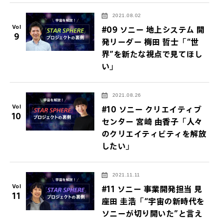
2021.08.02
Vol
#09 ソニー 地上システム 開
9
発リーダー 梅田 哲士「“世
界”を新たな視点で見てほし
い」
2021.08.26
Vol
#10 ソニー クリエイティブ
10
センター 宮崎 由香子「人々
のクリエイティビティを解放
したい」
2021.11.11
Vol
#11 ソニー 事業開発担当 見
11
座田 圭浩「“宇宙の新時代を
ソニーが切り開いた”と言え