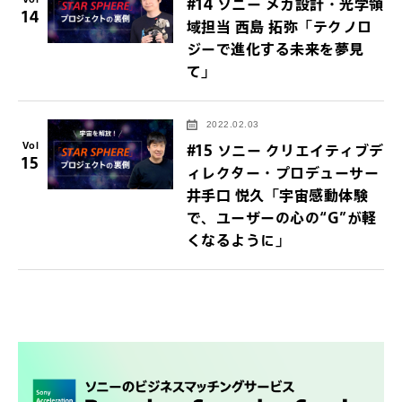
#14 ソニー メカ設計・光学領
14
域担当 西島 拓弥「テクノロ
ジーで進化する未来を夢見
て」
2022.02.03
Vol
#15 ソニー クリエイティブデ
15
ィレクター・プロデューサー
井手口 悦久「宇宙感動体験
で、ユーザーの心の“G”が軽
くなるように」