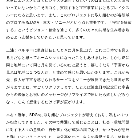
素材にエンタメ分野でビジネスを展開するというのはまだほとんど誰も
やっていないからこそ面白く、実現すると宇宙事業におけるブレイクス
ルーになると思います。また、このプロジェクトに取り組むのが各領域
のプロであるJAXA・東大・ソニーだという点も重要です。「宇宙を解放
する」というビジョン・信念を通じて、多くの方々の共感を生み巻き込
めるよう支援をしていきたいと思っています。
三浦：ベルギーに単身赴任したときに月を見上げ、これは日本でも見え
る月だなと思ってホームシックになったこともありました。しかし逆に
同じ地球にいて同じ月を見ているのだと思うと、嬉しくなり「宇宙から
見れば地球は１つなんだ」と改めて感じた思い出があります。これから
先、個人が宇宙を感じられるサービスをソニーが展開できたら世界が広
がりますよね、すごくワクワクします。たとえば誕生日や記念日に宇宙
からの映像とお祝いのメッセージがサプライズで届いたら嬉しいだろう
な～、なんて想像するだけで夢が広がります。
木村：近年、SDGsに取り組むプロジェクトが増えており、私もいくつ
か担当してきました。その中で共通して感じることは、社会・環境問題
に対する人々の意識の「自分事」化が成功の鍵であり、かつそれが意外
と難しいということでした。自分事化には、自らの意思で見る・体験す