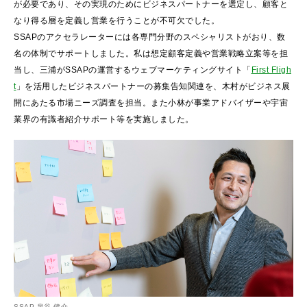
が必要であり、その実現のためにビジネスパートナーを選定し、顧客と
なり得る層を定義し営業を行うことが不可欠でした。
SSAPのアクセラレーターには各専門分野のスペシャリストがおり、数
名の体制でサポートしました。私は想定顧客定義や営業戦略立案等を担
当し、三浦がSSAPの運営するウェブマーケティングサイト「
First Fligh
t
」を活用したビジネスパートナーの募集告知関連を、木村がビジネス展
開にあたる市場ニーズ調査を担当。また小林が事業アドバイザーや宇宙
業界の有識者紹介サポート等を実施しました。
SSAP 泉谷 健介