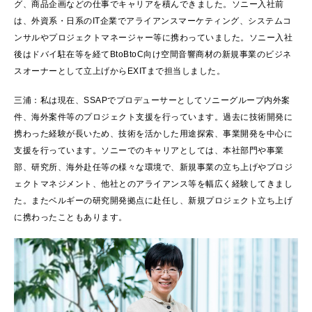
グ、商品企画などの仕事でキャリアを積んできました。ソニー入社前
は、外資系・日系のIT企業でアライアンスマーケティング、システムコ
ンサルやプロジェクトマネージャー等に携わっていました。ソニー入社
後はドバイ駐在等を経てBtoBtoC向け空間音響商材の新規事業のビジネ
スオーナーとして立上げからEXITまで担当しました。
三浦：私は現在、SSAPでプロデューサーとしてソニーグループ内外案
件、海外案件等のプロジェクト支援を行っています。過去に技術開発に
携わった経験が長いため、技術を活かした用途探索、事業開発を中心に
支援を行っています。ソニーでのキャリアとしては、本社部門や事業
部、研究所、海外赴任等の様々な環境で、新規事業の立ち上げやプロジ
ェクトマネジメント、他社とのアライアンス等を幅広く経験してきまし
た。またベルギーの研究開発拠点に赴任し、新規プロジェクト立ち上げ
に携わったこともあります。