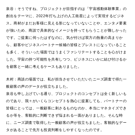
泉谷：そうですね、プロジェクトが目指すのは「宇宙感動体験事業」の
創出をテーマに、2022年打ち上げの人工衛星によって実現するビジネ
ス。商材がまだお客様に見える形になっていないことや、エンタメ要素
が強いため、商談で具体的なイメージを持ってもらうことが難しかった
です。ご提案に伺ったはずなのに、気が付けば双方の熱量の高まりか
ら、顧客やビジネスパートナー候補の皆様とブレストになっていること
も多く、そういった場面ではうまくファシリテートすることを心がけま
した。宇宙の持つ可能性を共有しつつ、ビジネスにいかに結び付けるか
を顧客と一緒に考えるケースもありました。
木村：商談の場面では、私が担当させていただいたニーズ調査で得た一
般顧客の声のデータが役立ちました。
泉谷も申し上げている通り、プロジェクトのコンセプトは全く新しいも
のであり、我々がいくらコンセプトを熱心に提案しても、パートナーの
皆様にとっては、一般顧客に刺さるものなのか、本当にマネタイズでき
るか等を、客観的に判断できず悩まれる一面がありました。そんな時
に、ニーズ調査で取得した一般顧客の声が役立ちました。客観的なデー
タがあることで先方も投資判断をしやすくなったのです。