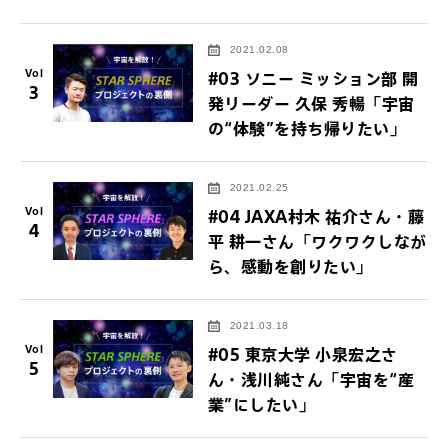
2021.02.08
Vol
#03 ソニー ミッション部 開
3
発リーダー 久保 秀暢「宇宙
の“体験”を持ち帰りたい」
2021.02.25
Vol
#04 JAXA村木 祐介さん・藤
4
平 耕一さん「ワクワクしなが
ら、感動を創りたい」
2021.03.18
Vol
#05 東京大学 小泉宏之さ
5
ん・浅川純さん「宇宙を“産
業”にしたい」