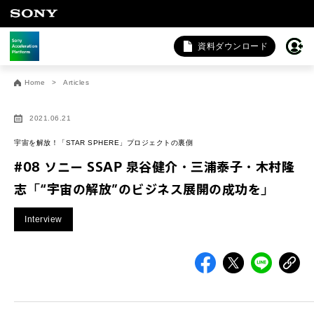
資料ダウンロード
お問い合わせ
Home
Articles
法人向けサービスに関するご相談・お問い合わせは以下のボタ
ンからお願いします（外部サイトにジャンプします）。
2021.06.21
法人お問い合わせ
宇宙を解放！「STAR SPHERE」プロジェクトの裏側
#08 ソニー SSAP 泉谷健介・三浦泰子・木村隆
志「“宇宙の解放”のビジネス展開の成功を」
FAQ&個人お問い合わせは以下のボタンからお願いします。
Interview
FAQ & 個人お問い合わせ