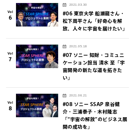
2021.03.30
Vol
#06 東京大学 船瀬龍さん・
6
松下周平さん「好奇心を解
放、人々に宇宙を届けたい」
2021.05.18
Vol
#07 ソニー 知財・コミュニ
7
ケーション担当 清水 至「宇
宙開発の新たな道を拓きた
い」
2021.06.21
Vol
#08 ソニー SSAP 泉谷健
8
介・三浦泰子・木村隆志
「“宇宙の解放”のビジネス展
開の成功を」