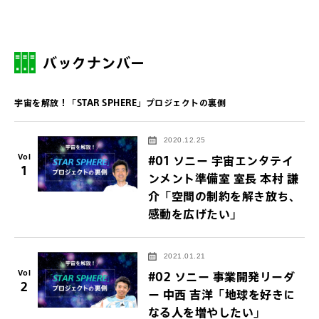
バックナンバー
宇宙を解放！「STAR SPHERE」プロジェクトの裏側
2020.12.25
Vol
#01 ソニー 宇宙エンタテイ
1
ンメント準備室 室長 本村 謙
介「空間の制約を解き放ち、
感動を広げたい」
2021.01.21
Vol
#02 ソニー 事業開発リーダ
2
ー 中西 吉洋「地球を好きに
なる人を増やしたい」