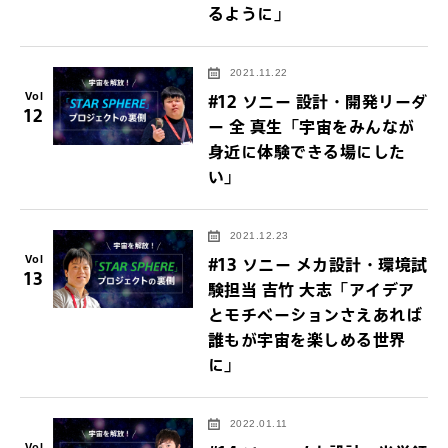
るように」
2021.11.22
Vol
#12 ソニー 設計・開発リーダ
12
ー 全 真生「宇宙をみんなが
身近に体験できる場にした
い」
2021.12.23
Vol
#13 ソニー メカ設計・環境試
13
験担当 吉竹 大志「アイデア
とモチベーションさえあれば
誰もが宇宙を楽しめる世界
に」
2022.01.11
Vol