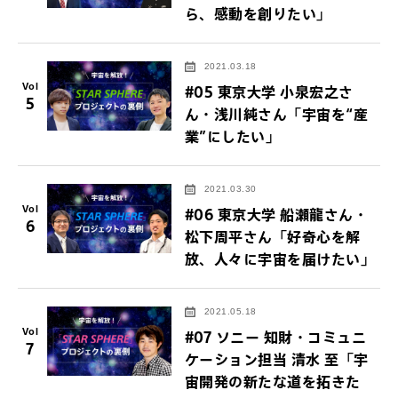
ら、感動を創りたい」
2021.03.18
Vol
#05 東京大学 小泉宏之さ
5
ん・浅川純さん「宇宙を“産
業”にしたい」
2021.03.30
Vol
#06 東京大学 船瀬龍さん・
6
松下周平さん「好奇心を解
放、人々に宇宙を届けたい」
2021.05.18
Vol
#07 ソニー 知財・コミュニ
7
ケーション担当 清水 至「宇
宙開発の新たな道を拓きた