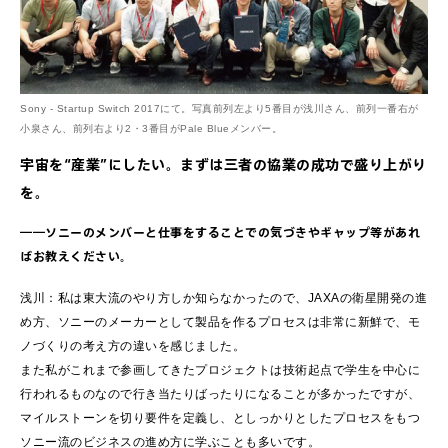
Sony - Startup Switch 2017にて。写真前列左より5番目が浅川さん、前列一番右が
小泉さん、前列右より2・3番目がPale Blueメンバー。
宇宙を“産業”にしたい。まずは三者の協業の成功で盛り上がり
を。
――ソニーのメンバーと仕事をすることでの気づきやギャップ等があれ
ばお教えください。
浅川：私は東大流のやり方しか知らなかったので、JAXAの衛星開発の進
め方、ソニーのメーカーとして製品を作るプロセスは非常に新鮮で、モ
ノづくりの考え方の違いを感じました。
また私がこれまで参画してきたプロジェクトは技術起点で学生を中心に
行われるものなので行き当たりばったりになることが多かったですが、
マイルストーンを切り要件を定義し、としっかりとしたプロセスをもつ
ソニー流のビジネスの進め方に学ぶことも多いです。