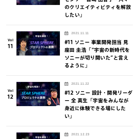
のクリエイティビティを解放
したい」
2021.11.11
Vol
#11 ソニー 事業開発担当 見
11
座田 圭浩「“宇宙の新時代を
ソニーが切り開いた”と言え
るように」
2021.11.22
Vol
#12 ソニー 設計・開発リーダ
12
ー 全 真生「宇宙をみんなが
身近に体験できる場にした
い」
2021.12.23