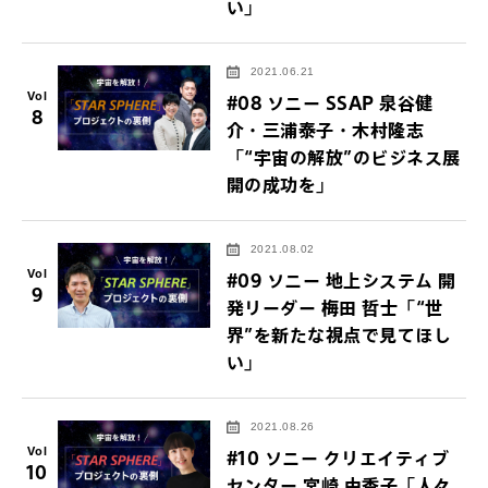
い」
2021.06.21
Vol
#08 ソニー SSAP 泉谷健
8
介・三浦泰子・木村隆志
「“宇宙の解放”のビジネス展
開の成功を」
2021.08.02
Vol
#09 ソニー 地上システム 開
9
発リーダー 梅田 哲士「“世
界”を新たな視点で見てほし
い」
2021.08.26
Vol
#10 ソニー クリエイティブ
10
センター 宮崎 由香子「人々