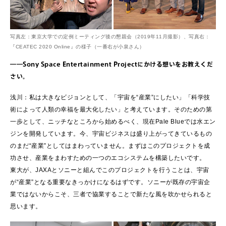
写真左：東京大学での定例ミーティング後の懇親会（2019年11月撮影）、写真右：
『CEATEC 2020 Online』の様子（一番右が小泉さん）
――Sony Space Entertainment Projectにかける想いをお教えくだ
さい。
浅川：私は大きなビジョンとして、「宇宙を“産業”にしたい」「科学技
術によって人類の幸福を最大化したい」と考えています。そのための第
一歩として、ニッチなところから始めるべく、現在Pale Blueでは水エン
ジンを開発しています。今、宇宙ビジネスは盛り上がってきているもの
のまだ“産業”としてはまわっていません。まずはこのプロジェクトを成
功させ、産業をまわすための一つのエコシステムを構築したいです。
東大が、JAXAとソニーと組んでこのプロジェクトを行うことは、宇宙
が“産業”となる重要なきっかけになるはずです。ソニーが既存の宇宙企
業ではないからこそ、三者で協業することで新たな風を吹かせられると
思います。