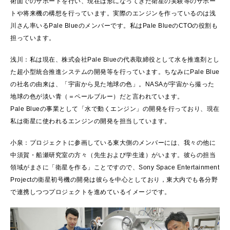
術面でのサポートを行い、現在は形になってきた衛星の実験等のサポー
トや将来機の構想を行っています。実際のエンジンを作っているのは浅
川さん率いるPale Blueのメンバーです。私はPale BlueのCTOの役割も
担っています。
浅川：私は現在、株式会社Pale Blueの代表取締役として水を推進剤とし
た超小型統合推進システムの開発等を行っています。ちなみにPale Blue
の社名の由来は、「宇宙から見た地球の色」。NASAが宇宙から撮った
地球の色が淡い青（＝ペールブルー）だと言われています。
Pale Blueの事業として「水で動くエンジン」の開発を行っており、現在
私は衛星に使われるエンジンの開発を担当しています。
小泉：プロジェクトに参画している東大側のメンバーには、我々の他に
中須賀・船瀬研究室の方々（先生および学生達）がいます。彼らの担当
領域がまさに「衛星を作る」ことですので、Sony Space Entertainment
Projectの衛星初号機の開発は彼らを中心としており，東大内でも各分野
で連携しつつプロジェクトを進めているイメージです。