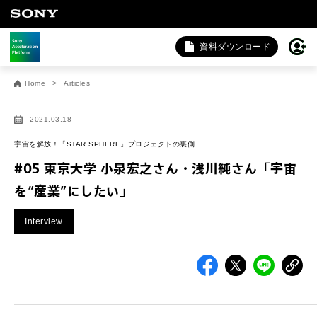
資料ダウンロード
お問い合わせ
Home
Articles
法人向けサービスに関するご相談・お問い合わせは以下のボタ
ンからお願いします（外部サイトにジャンプします）。
2021.03.18
法人お問い合わせ
宇宙を解放！「STAR SPHERE」プロジェクトの裏側
#05 東京大学 小泉宏之さん・浅川純さん「宇宙
を“産業”にしたい」
FAQ&個人お問い合わせは以下のボタンからお願いします。
Interview
FAQ & 個人お問い合わせ