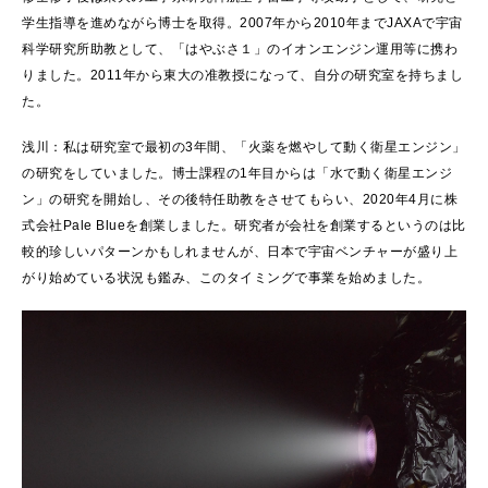
学生指導を進めながら博士を取得。2007年から2010年までJAXAで宇宙
科学研究所助教として、「はやぶさ１」のイオンエンジン運用等に携わ
りました。2011年から東大の准教授になって、自分の研究室を持ちまし
た。
浅川：私は研究室で最初の3年間、「火薬を燃やして動く衛星エンジン」
の研究をしていました。博士課程の1年目からは「水で動く衛星エンジ
ン」の研究を開始し、その後特任助教をさせてもらい、2020年4月に株
式会社Pale Blueを創業しました。研究者が会社を創業するというのは比
較的珍しいパターンかもしれませんが、日本で宇宙ベンチャーが盛り上
がり始めている状況も鑑み、このタイミングで事業を始めました。