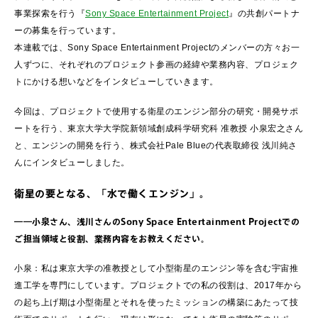
事業探索を行う『
Sony Space Entertainment Project
』の共創パートナ
ーの募集を行っています。
本連載では、Sony Space Entertainment Projectのメンバーの方々お一
人ずつに、それぞれのプロジェクト参画の経緯や業務内容、プロジェク
トにかける想いなどをインタビューしていきます。
今回は、プロジェクトで使用する衛星のエンジン部分の研究・開発サポ
ートを行う、東京大学大学院新領域創成科学研究科 准教授 小泉宏之さん
と、エンジンの開発を行う、株式会社Pale Blueの代表取締役 浅川純さ
んにインタビューしました。
衛星の要となる、「水で働くエンジン」。
――小泉さん、浅川さんのSony Space Entertainment Projectでの
ご担当領域と役割、業務内容をお教えください。
小泉：私は東京大学の准教授として小型衛星のエンジン等を含む宇宙推
進工学を専門にしています。プロジェクトでの私の役割は、2017年から
の起ち上げ期は小型衛星とそれを使ったミッションの構築にあたって技