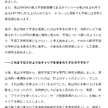
めました。
また、実はNASAの無人宇宙探査機であるボイジャーが私の生まれ年で
ある1977年に打ち上げられており、そういった意味でも宇宙には非常に
親近感があります。
浅川：私が初めて宇宙を意識したのは中学生の頃です。当時テレビで放
映されていたUFOの番組に無性に惹かれ、宇宙について調べるようにな
り「宇宙工学研究者になりたい」と考え始めました。それから航空宇宙
の学科がある東京大学に進学し、小泉先生の研究室に入り「人工衛星」
の研究を始めました。
――これまではどのようなキャリアを歩まれてきたのですか？
小泉：私は大学院から、航空宇宙工学を専門に研究を開始しました。実
は当時一番興味を持っていたのは「打上ロケットのエンジン」でした
が、それは既に出来上がっているものでした。私は何かを創り上げる経
験をしたかったので、当時伸びしろがあると言われていた「衛星」、特
に「プラズマを使ったエンジン」や「小型衛星用のエンジン」を軸にキ
ャリアを積むことにしました。
修士修了後は東大の工学系研究科航空宇宙工学専攻助手として、研究と