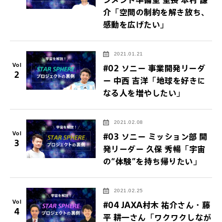
介「空間の制約を解き放ち、
感動を広げたい」
2021.01.21
Vol
#02 ソニー 事業開発リーダ
2
ー 中西 吉洋「地球を好きに
なる人を増やしたい」
2021.02.08
Vol
#03 ソニー ミッション部 開
3
発リーダー 久保 秀暢「宇宙
の“体験”を持ち帰りたい」
2021.02.25
Vol
#04 JAXA村木 祐介さん・藤
4
平 耕一さん「ワクワクしなが