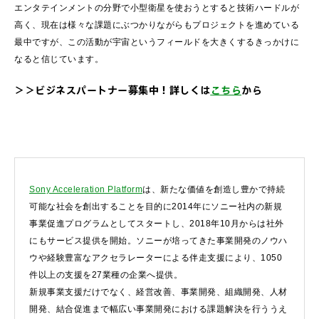
エンタテインメントの分野で小型衛星を使おうとすると技術ハードルが
高く、現在は様々な課題にぶつかりながらもプロジェクトを進めている
最中ですが、この活動が宇宙というフィールドを大きくするきっかけに
なると信じています。
＞＞ビジネスパートナー募集中！詳しくは
こちら
から
Sony Acceleration Platform
は、新たな価値を創造し豊かで持続
可能な社会を創出することを目的に2014年にソニー社内の新規
事業促進プログラムとしてスタートし、2018年10月からは社外
にもサービス提供を開始。ソニーが培ってきた事業開発のノウハ
ウや経験豊富なアクセラレーターによる伴走支援により、1050
件以上の支援を27業種の企業へ提供。
新規事業支援だけでなく、経営改善、事業開発、組織開発、人材
開発、結合促進まで幅広い事業開発における課題解決を行ううえ