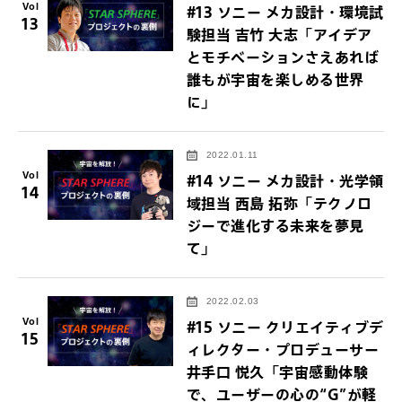
Vol
#13 ソニー メカ設計・環境試
13
験担当 吉竹 大志「アイデア
とモチベーションさえあれば
誰もが宇宙を楽しめる世界
に」
2022.01.11
Vol
#14 ソニー メカ設計・光学領
14
域担当 西島 拓弥「テクノロ
ジーで進化する未来を夢見
て」
2022.02.03
Vol
#15 ソニー クリエイティブデ
15
ィレクター・プロデューサー
井手口 悦久「宇宙感動体験
で、ユーザーの心の“G”が軽