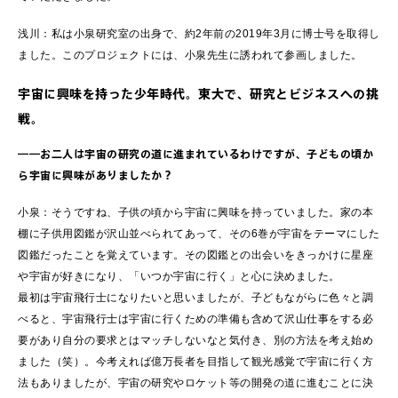
浅川：私は小泉研究室の出身で、約2年前の2019年3月に博士号を取得し
ました。このプロジェクトには、小泉先生に誘われて参画しました。
宇宙に興味を持った少年時代。東大で、研究とビジネスへの挑
戦。
――お二人は宇宙の研究の道に進まれているわけですが、子どもの頃か
ら宇宙に興味がありましたか？
小泉：そうですね、子供の頃から宇宙に興味を持っていました。家の本
棚に子供用図鑑が沢山並べられてあって、その6巻が宇宙をテーマにした
図鑑だったことを覚えています。その図鑑との出会いをきっかけに星座
や宇宙が好きになり、「いつか宇宙に行く」と心に決めました。
最初は宇宙飛行士になりたいと思いましたが、子どもながらに色々と調
べると、宇宙飛行士は宇宙に行くための準備も含めて沢山仕事をする必
要があり自分の要求とはマッチしないなと気付き、別の方法を考え始め
ました（笑）。今考えれば億万長者を目指して観光感覚で宇宙に行く方
法もありましたが、宇宙の研究やロケット等の開発の道に進むことに決