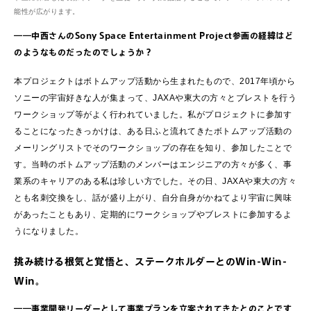
能性が広がります。
――中西さんのSony Space Entertainment Project参画の経緯はど
のようなものだったのでしょうか？
本プロジェクトはボトムアップ活動から生まれたもので、2017年頃から
ソニーの宇宙好きな人が集まって、JAXAや東大の方々とブレストを行う
ワークショップ等がよく行われていました。私がプロジェクトに参加す
ることになったきっかけは、ある日ふと流れてきたボトムアップ活動の
メーリングリストでそのワークショップの存在を知り、参加したことで
す。当時のボトムアップ活動のメンバーはエンジニアの方々が多く、事
業系のキャリアのある私は珍しい方でした。その日、JAXAや東大の方々
とも名刺交換をし、話が盛り上がり、自分自身がかねてより宇宙に興味
があったこともあり、定期的にワークショップやブレストに参加するよ
うになりました。
挑み続ける根気と覚悟と、ステークホルダーとのWin-Win-
Win。
――事業開発リーダーとして事業プランを立案されてきたとのことです