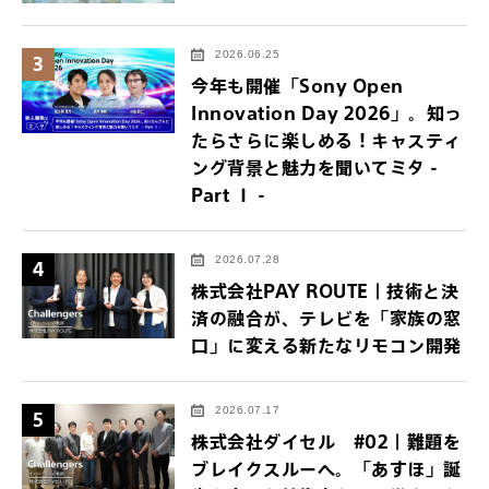
2026.06.25
3
今年も開催「Sony Open
Innovation Day 2026」。知っ
たらさらに楽しめる！キャスティ
ング背景と魅力を聞いてミタ -
Part Ⅰ -
2026.07.28
4
株式会社PAY ROUTE｜技術と決
済の融合が、テレビを「家族の窓
口」に変える新たなリモコン開発
2026.07.17
5
株式会社ダイセル #02｜難題を
ブレイクスルーへ。「あすほ」誕