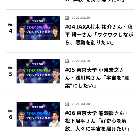
2021.02.25
Vol
#04 JAXA村木 祐介さん・藤
4
平 耕一さん「ワクワクしなが
ら、感動を創りたい」
2021.03.18
Vol
#05 東京大学 小泉宏之さ
5
ん・浅川純さん「宇宙を“産
業”にしたい」
2021.03.30
Vol
#06 東京大学 船瀬龍さん・
6
松下周平さん「好奇心を解
放、人々に宇宙を届けたい」