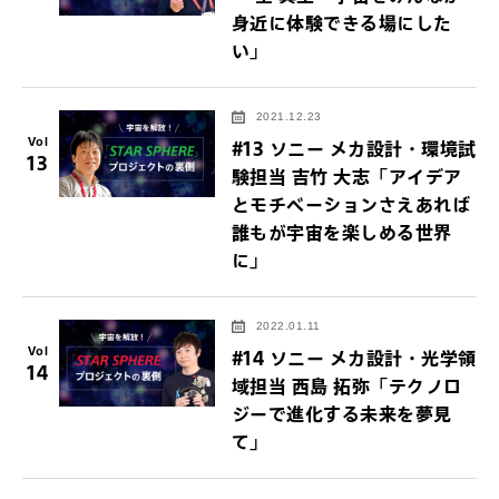
身近に体験できる場にした
い」
2021.12.23
Vol
#13 ソニー メカ設計・環境試
13
験担当 吉竹 大志「アイデア
とモチベーションさえあれば
誰もが宇宙を楽しめる世界
に」
2022.01.11
Vol
#14 ソニー メカ設計・光学領
14
域担当 西島 拓弥「テクノロ
ジーで進化する未来を夢見
て」