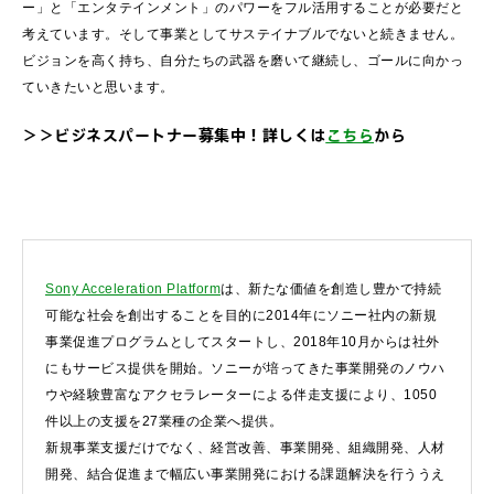
ー」と「エンタテインメント」のパワーをフル活用することが必要だと
考えています。そして事業としてサステイナブルでないと続きません。
ビジョンを高く持ち、自分たちの武器を磨いて継続し、ゴールに向かっ
ていきたいと思います。
＞＞ビジネスパートナー募集中！詳しくは
こちら
から
Sony Acceleration Platform
は、新たな価値を創造し豊かで持続
可能な社会を創出することを目的に2014年にソニー社内の新規
事業促進プログラムとしてスタートし、2018年10月からは社外
にもサービス提供を開始。ソニーが培ってきた事業開発のノウハ
ウや経験豊富なアクセラレーターによる伴走支援により、1050
件以上の支援を27業種の企業へ提供。
新規事業支援だけでなく、経営改善、事業開発、組織開発、人材
開発、結合促進まで幅広い事業開発における課題解決を行ううえ