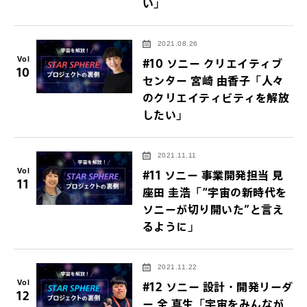
い」
2021.08.26
Vol
#10 ソニー クリエイティブ
10
センター 宮崎 由香子「人々
のクリエイティビティを解放
したい」
2021.11.11
Vol
#11 ソニー 事業開発担当 見
11
座田 圭浩「“宇宙の新時代を
ソニーが切り開いた”と言え
るように」
2021.11.22
Vol
#12 ソニー 設計・開発リーダ
12
ー 全 真生「宇宙をみんなが