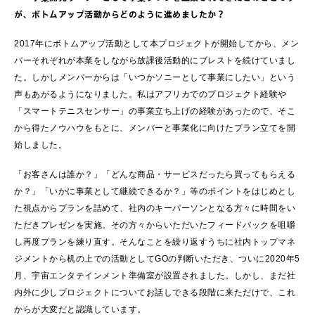
が、ボトムアップ活動からどのように進めましたか？
2017年にボトムアップ活動として本プロジェクトが開始してから、メン
バーそれぞれが本業をしながら放課後活動的にブレストを続けていまし
た。しかしメンバーからは「いつかソニーとして事業にしたい」という
声もあがるようになりました。私はアフリカでのプロジェクト経験や
「スマートテニスセンサー」の事業立ち上げの経験があったので、そこ
から得たノウハウをもとに、メンバーと事業化に向けたプラン立てを開
始しました。
「お客さんは誰か？」「どんな商品・サービスだったら買ってもらえる
か？」「いかに事業として継続できるか？」等のポイントをはじめとし
た視点からプランを詰めて、社内のキーパーソンとなる方々に時間をい
ただきプレゼンを実施。その方々からいただいたフィードバックを咀嚼
し再度プランを練り直す。そんなことを繰り返すうちに社内トップマネ
ジメントから机の上での活動としてGOの判断いただき、ついに2020年5
月、宇宙エンタテインメント準備室が設置されました。しかし、まだ社
内外に少しプロジェクトについてお話しできる段階に来ただけで、これ
からが大変だと認識しています。