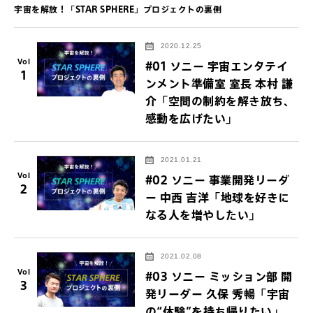
宇宙を解放！「STAR SPHERE」プロジェクトの裏側
2020.12.25
Vol
#01 ソニー 宇宙エンタテイ
1
ンメント準備室 室長 本村 謙
介「空間の制約を解き放ち、
感動を広げたい」
2021.01.21
Vol
#02 ソニー 事業開発リーダ
2
ー 中西 吉洋「地球を好きに
なる人を増やしたい」
2021.02.08
Vol
#03 ソニー ミッション部 開
3
発リーダー 久保 秀暢「宇宙
の“体験”を持ち帰りたい」