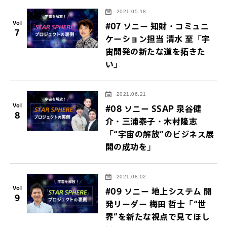
2021.05.18
Vol
#07 ソニー 知財・コミュニ
7
ケーション担当 清水 至「宇
宙開発の新たな道を拓きた
い」
2021.06.21
Vol
#08 ソニー SSAP 泉谷健
8
介・三浦泰子・木村隆志
「“宇宙の解放”のビジネス展
開の成功を」
2021.08.02
Vol
#09 ソニー 地上システム 開
9
発リーダー 梅田 哲士「“世
界”を新たな視点で見てほし