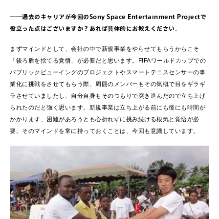
――過去のキャリアが今回のSony Space Entertainment Projectで
役立った点はございますか？あれば具体的にお教えください。
まずマインドとして、会社の中で新規事業をやらせてもらうからこそ
「後ろ盾を捨てる覚悟」が必要だと思います。FIFAワールドカップでの
パブリックビューイングのプロジェクトやスマートテニスセンサーの事
業化に挑戦をさせてもらう際、周囲のメンバーもその気概で目をギラギ
ラさせていましたし、自分自身もそのつもりで突き進んだので立ち上げ
られたのだと強く思います。新規事業は立ち上がる前にも後にも時間が
かかります、困難があろうとも心折れずに挑み続ける根気と覚悟が必
要。そのマインドを常に持っておくことは、今回も意識しています。