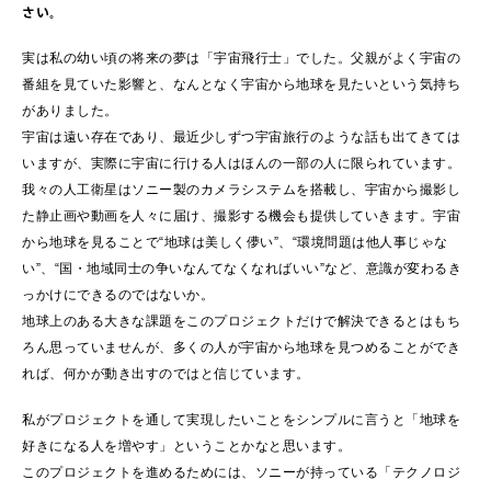
さい。
実は私の幼い頃の将来の夢は「宇宙飛行士」でした。父親がよく宇宙の
番組を見ていた影響と、なんとなく宇宙から地球を見たいという気持ち
がありました。
宇宙は遠い存在であり、最近少しずつ宇宙旅行のような話も出てきては
いますが、実際に宇宙に行ける人はほんの一部の人に限られています。
我々の人工衛星はソニー製のカメラシステムを搭載し、宇宙から撮影し
た静止画や動画を人々に届け、撮影する機会も提供していきます。宇宙
から地球を見ることで“地球は美しく儚い”、“環境問題は他人事じゃな
い”、“国・地域同士の争いなんてなくなればいい”など、意識が変わるき
っかけにできるのではないか。
地球上のある大きな課題をこのプロジェクトだけで解決できるとはもち
ろん思っていませんが、多くの人が宇宙から地球を見つめることができ
れば、何かが動き出すのではと信じています。
私がプロジェクトを通して実現したいことをシンプルに言うと「地球を
好きになる人を増やす」ということかなと思います。
このプロジェクトを進めるためには、ソニーが持っている「テクノロジ