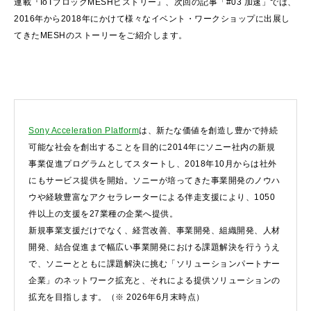
連載『IoTブロックMESHヒストリー』、次回の記事「#03 加速」では、
2016年から2018年にかけて様々なイベント・ワークショップに出展し
てきたMESHのストーリーをご紹介します。
Sony Acceleration Platform
は、新たな価値を創造し豊かで持続
可能な社会を創出することを目的に2014年にソニー社内の新規
事業促進プログラムとしてスタートし、2018年10月からは社外
にもサービス提供を開始。ソニーが培ってきた事業開発のノウハ
ウや経験豊富なアクセラレーターによる伴走支援により、1050
件以上の支援を27業種の企業へ提供。
新規事業支援だけでなく、経営改善、事業開発、組織開発、人材
開発、結合促進まで幅広い事業開発における課題解決を行ううえ
で、ソニーとともに課題解決に挑む「ソリューションパートナー
企業」のネットワーク拡充と、それによる提供ソリューションの
拡充を目指します。（※ 2026年6月末時点）