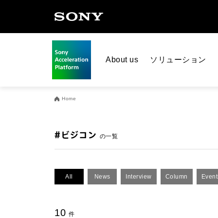
About us
ソリューション
Home
#ビジコン
の一覧
All
News
Interview
Column
Event
10
件