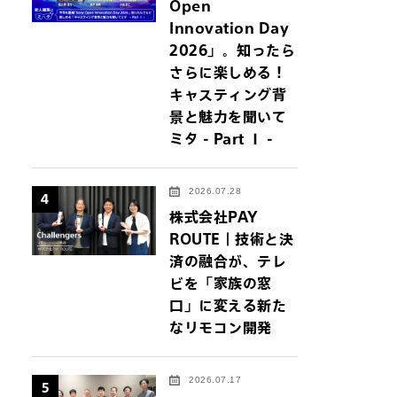
Open
Innovation Day
2026」。知ったら
さらに楽しめる！
キャスティング背
景と魅力を聞いて
ミタ - Part Ⅰ -
2026.07.28
4
株式会社PAY
ROUTE｜技術と決
済の融合が、テレ
ビを「家族の窓
口」に変える新た
なリモコン開発
2026.07.17
5