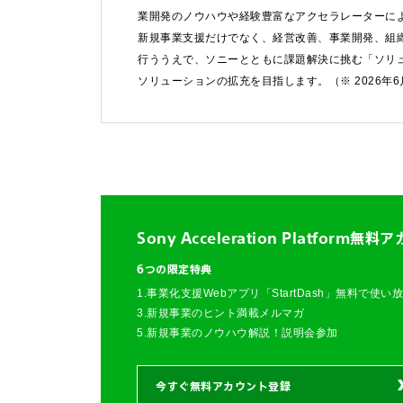
お問い合わせ
業開発のノウハウや経験豊富なアクセラレーターによ
新規事業支援だけでなく、経営改善、事業開発、組
法人向けサービスに関
行ううえで、ソニーとともに課題解決に挑む「ソリ
す）。
ソリューションの拡充を目指します。（※ 2026年
法人お問い合わせ
FAQ&個人お問い合
FAQ & 個人お問い合わ
Sony Acceleration Platform
無料ア
6つの限定特典
1.事業化支援Webアプリ「StartDash」無料で使い
3.新規事業のヒント満載メルマガ
5.新規事業のノウハウ解説！説明会参加
今すぐ無料アカウント登録