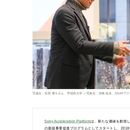
写真左：安田 勇斗さん 早稲田大学 ／写真右：宮崎 祐史 SSAPア
Sony Acceleration Platform
は、新たな価値を創造し
の新規事業促進プログラムとしてスタートし、201