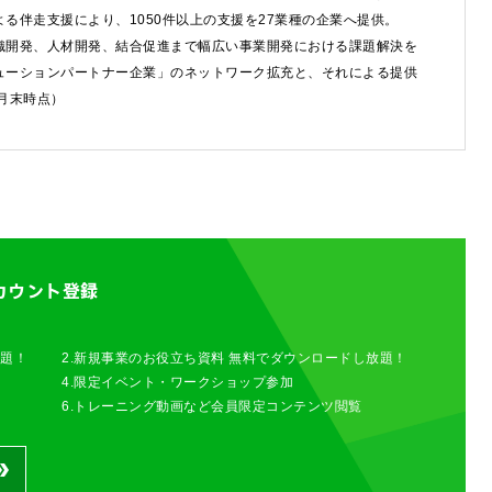
る伴走支援により、1050件以上の支援を27業種の企業へ提供。
織開発、人材開発、結合促進まで幅広い事業開発における課題解決を
するご相談・お問い合わせは以下のボタンからお願いします（外部サ
ューションパートナー企業」のネットワーク拡充と、それによる提供
6月末時点）
わせは以下のボタンからお願いします。
せ
カウント登録
放題！
2.新規事業のお役立ち資料 無料でダウンロードし放題！
4.限定イベント・ワークショップ参加
6.トレーニング動画など会員限定コンテンツ閲覧