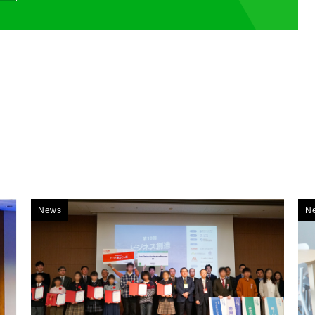
News
N