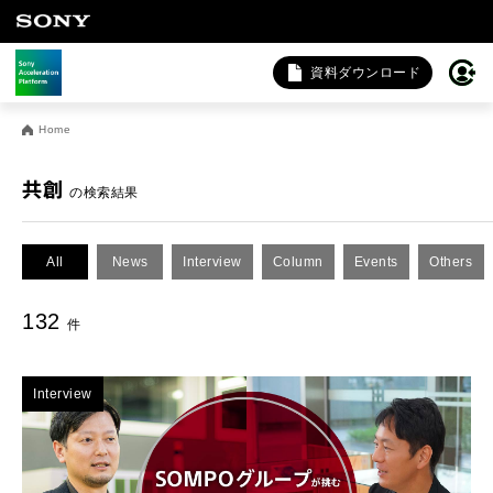
資料ダウンロード
お問い合わせ
Home
法人向けサービスに関するご相談・お問い合わせは以下のボタ
ンからお願いします（外部サイトにジャンプします）。
共創
の検索結果
法人お問い合わせ
All
News
Interview
Column
Events
Others
FAQ&個人お問い合わせは以下のボタンからお願いします。
132
件
FAQ & 個人お問い合わせ
Interview