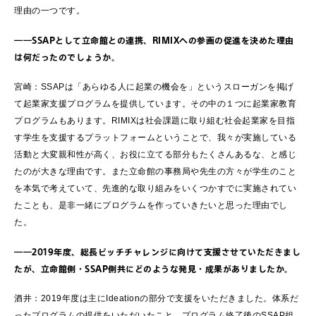
理由の一つです。
――SSAPとして立命館との連携、RIMIXへの参画の促進を決めた理由
は何だったのでしょうか。
宮崎：SSAPは「あらゆる人に起業の機会を」というスローガンを掲げ
て起業家支援プログラムを提供しています。その中の１つに起業家教育
プログラムもあります。RIMIXは社会課題に取り組む社会起業家を目指
す学生を支援するプラットフォームということで、我々が実施している
活動と大変親和性が高く、お役に立てる部分もたくさんあるな、と感じ
たのが大きな理由です。また立命館の事務局や先生の方々が学生のこと
を本気で考えていて、先進的な取り組みをいくつかすでに実施されてい
たことも、是非一緒にプログラムを作っていきたいと思った理由でし
た。
――2019年度、総長ピッチチャレンジに向けて支援させていただきまし
たが、立命館側・SSAP側共にどのような発見・成果がありましたか。
酒井：2019年度は主にIdeationの部分で支援をいただきました。体系だ
ったプログラムの提供をいただいたこと、プログラム終了後のSSAP担