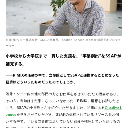
宮崎 雅 ソニー株式会社 COSIA事業部 Ideation Service Team 統括課長兼プロデュ
ーサー
小学校から大学院まで一貫した支援を。“事業創出”をSSAPが
補完する。
――RIMIXの活動の中で、立命館としてSSAPと連携することになった
経緯はどういったものだったのでしょうか。
酒井：ソニー内の他の部門の方とお仕事をさせていただく機会があり、
その方に当時はまだ形になっていなかった「RIMIX」構想をお話したと
ころ、SSAPの小田島さんを紹介いただきました。品川にある
Creative L
ounge
を見学させていただき、SSAPの保有されているリソースをお伺
いする中で、「いま立命館に足りていない部分を補完していただけるの