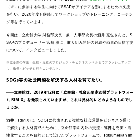
（※）に参加する学生に向けてSSAPがアイデアを形にするための支援
を行い、2020年度も継続してワークショップやトレーニング、コーチン
グ等を行っています。
今回は、立命館大学 財務部次長 兼 人事部次長の酒井 克也さんと、S
SAPのプロデューサー 宮崎 雅に、取り組み開始の経緯や両者の目指す姿
について、インタビューしました。
※立命館の学生・生徒・児童のプロジェクトをビジネスレベルまでブラッシュアップ
し、総長へピッチを行うコンテスト。
SDGs等の社会問題を解決する人材を育てたい。
――立命館は、2019年12月に「立命館・社会起業家支援プラットフォー
ム RIMIX」を発表されていますが、これは具体的にどのようなものでし
ょうか。
酒井：RIMIX は、SDGsに代表される複雑な社会課題をビジネスを通じ
て解決する人材育成のために、立命館学園内外の交流・連携を充実・活
性化することを目的として設けたプラットフォームで、Ritsumeikan Im