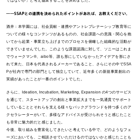
ではないか」と考え協業することを決めました。
――SSAPとの連携を決められたポイントがあれば、お教えください。
酒井：本学園には、社会貢献・連携やアントレプレナーシップ教育等に
ついての様々なコンテンツがあるものの、社会課題への意識・関心を抱
いてから起業・事業立ち上げまでのプロセスを俯瞰した組織的な活動が
できていませんでした。このような課題認識に対して、ソニーはこれま
でウォークマン®、aibo等、誰も形にしていなかったアイデアを形にさ
れて来た、日本を代表されるメーカーであること、さらにその中でSSA
Pが社内で専門の部門として独立していて、近年多くの新規事業創出の
実績があったことが一番のポイントでした。
さらに、Ideation, Incubation, Marketing, Expansion の4つのサービス
を通じて、スタートアップの創出と事業拡大までを一気通貫でサポート
していることとそれらを支える様々なバックグラウンドを持つ多くのア
クセラレーターがいて、多様なアドバイスが受けられそうと感じたこと
も非常に魅力的だと感じました。
今後、取り組みを豊富化してきたいと考えている中で、どのようなフェ
ーズにおいても、ご相談させていただけるのではないかと感じたことも