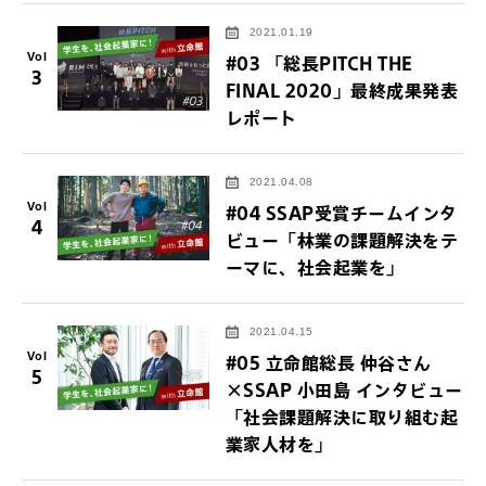
2021.01.19
Vol
#03 「総長PITCH THE
3
FINAL 2020」最終成果発表
レポート
2021.04.08
Vol
#04 SSAP受賞チームインタ
4
ビュー「林業の課題解決をテ
ーマに、社会起業を」
2021.04.15
Vol
#05 立命館総長 仲谷さん
5
×SSAP 小田島 インタビュー
「社会課題解決に取り組む起
業家人材を」