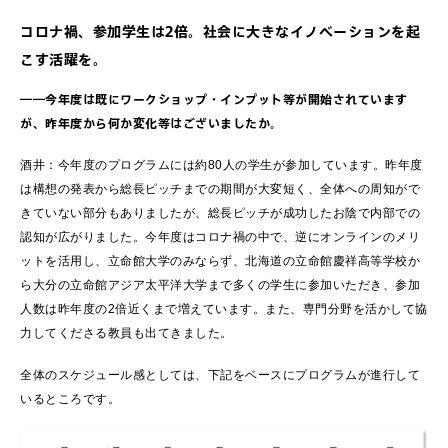
コロナ禍、参加学生は2倍。社会に大きなイノベーションを起
こす活躍を。
――今年度は既にワークショップ・インプット等が開始されています
が、昨年度から何か変化等はございましたか。
酒井：今年度のプログラムには約80人の学生が参加しています。昨年度
は構想の発表から総長ピッチまでの期間が大変短く、全体への周知がで
きていない部分もありましたが、総長ピッチが成功したお陰で内部での
認知が広がりました。今年度はコロナ禍の中で、逆にオンラインのメリ
ットを活用し、立命館大学のみならず、北海道の立命館慶祥高等学校か
ら大分の立命館アジア太平洋大学まで多くの学生に参加いただき、参加
人数は昨年度の2倍近くまで増えています。また、専門分野を活かして協
力してくださる教員も出てきました。
全体のスケジュール感としては、下記をベースにプログラムが進行して
いるところです。