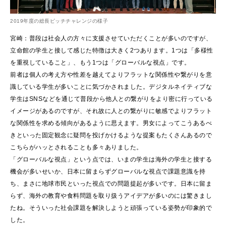
2019年度の総長ピッチチャレンジの様子
宮崎：普段は社会人の方々に支援させていただくことが多いのですが、
立命館の学生と接して感じた特徴は大きく2つあります。1つは「多様性
を重視していること」、もう1つは「グローバルな視点」です。
前者は個人の考え方や性差を越えてよりフラットな関係性や繋がりを意
識している学生が多いことに気づかされました。デジタルネイティブな
学生はSNSなどを通じて普段から他人との繋がりをより密に行っている
イメージがあるのですが、それ故に人との繋がりに敏感でよりフラット
な関係性を求める傾向があるように思えます。男女によってこうあるべ
きといった固定観念に疑問を投げかけるような提案もたくさんあるので
こちらがハッとされることも多々ありました。
「グローバルな視点」という点では、いまの学生は海外の学生と接する
機会が多いせいか、日本に留まらずグローバルな視点で課題意識を持
ち、まさに地球市民といった視点での問題提起が多いです。日本に留ま
らず、海外の教育や食料問題を取り扱うアイデアが多いのには驚きまし
たね。そういった社会課題を解決しようと頑張っている姿勢が印象的で
した。