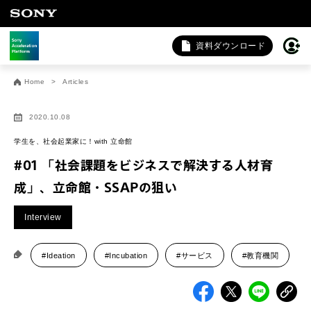
資料ダウンロード
お問い合わせ
Home
Articles
法人向けサービスに関するご相談・お問い合わせは以下のボタ
ンからお願いします（外部サイトにジャンプします）。
2020.10.08
法人お問い合わせ
学生を、社会起業家に！with 立命館
#01 「社会課題をビジネスで解決する人材育
成」、立命館・SSAPの狙い
FAQ&個人お問い合わせは以下のボタンからお願いします。
Interview
FAQ & 個人お問い合わせ
#Ideation
#Incubation
#サービス
#教育機関