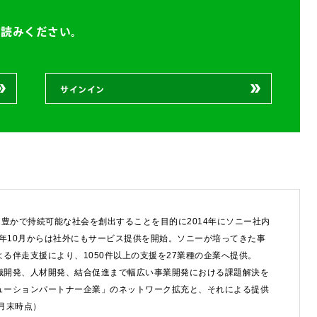
お読みください。
サインイン
豊かで持続可能な社会を創出することを目的に2014年にソニー社内
8年10月からは社外にもサービス提供を開始。ソニーが培ってきた事
するご相談・お問い合わせは以下のボタンからお願いします（外部サ
る伴走支援により、1050件以上の支援を27業種の企業へ提供。
織開発、人材開発、結合促進まで幅広い事業開発における課題解決を
ューションパートナー企業」のネットワーク拡充と、それによる提供
6月末時点）