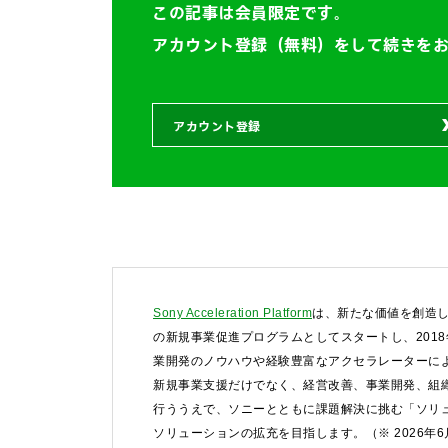
この記事は会員限定です。
アカウント登録（無料）をして続きを
アカウント登録
お問い合わせ
Sony Acceleration Platform
は、新たな価値を創造し
の新規事業促進プログラムとしてスタートし、201
法人向けサービスに関
業開発のノウハウや経験豊富なアクセラレーターによ
す）。
新規事業支援だけでなく、経営改善、事業開発、組
行ううえで、ソニーとともに課題解決に挑む「ソリ
法人お問い合わせ
ソリューションの拡充を目指します。（※ 2026年