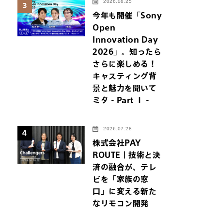
2026.06.25
3
今年も開催「Sony
Open
Innovation Day
2026」。知ったら
さらに楽しめる！
キャスティング背
景と魅力を聞いて
ミタ - Part Ⅰ -
2026.07.28
4
株式会社PAY
ROUTE｜技術と決
済の融合が、テレ
ビを「家族の窓
口」に変える新た
なリモコン開発