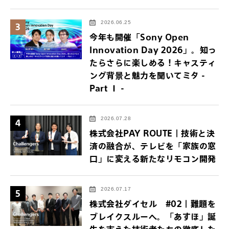
2026.06.25
3
今年も開催「Sony Open
Innovation Day 2026」。知っ
たらさらに楽しめる！キャスティ
ング背景と魅力を聞いてミタ -
Part Ⅰ -
2026.07.28
4
株式会社PAY ROUTE｜技術と決
済の融合が、テレビを「家族の窓
口」に変える新たなリモコン開発
2026.07.17
5
株式会社ダイセル #02｜難題を
ブレイクスルーへ。「あすほ」誕