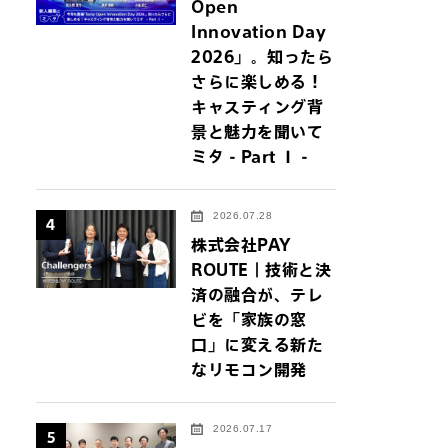
Open
Innovation Day
2026」。知ったら
さらに楽しめる！
キャスティング背
景と魅力を聞いて
ミタ - Part Ⅰ -
2026.07.28
4
株式会社PAY
ROUTE｜技術と決
済の融合が、テレ
ビを「家族の窓
口」に変える新た
なリモコン開発
2026.07.17
5