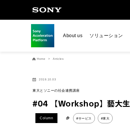
About us
ソリューション
Home
Articles
2019.10.03
東大とソニーの社会連携講座
#04 【Workshop】藝大
Column
#サービス
#東大