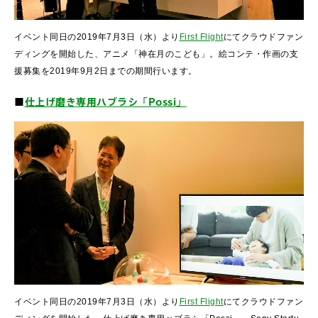
イベント同日の2019年7月3日（水）より
First Flight
にてクラウドファン
ディングを開始した、アニメ「神在月のこども」。絵コンテ・作画の支
援募集を2019年9月2日までの期間行います。
■
仕上げ磨き専用ハブラシ「Possi」
イベント同日の2019年7月3日（水）より
First Flight
にてクラウドファン