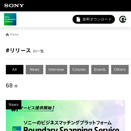
資料ダウンロード
お問い合わせ
Home
法人向けサービスに関するご相談・お問い合わせは以下のボタ
ンからお願いします（外部サイトにジャンプします）。
#リリース
の一覧
法人お問い合わせ
All
News
Interview
Column
Events
Others
FAQ&個人お問い合わせは以下のボタンからお願いします。
68
件
FAQ & 個人お問い合わせ
News