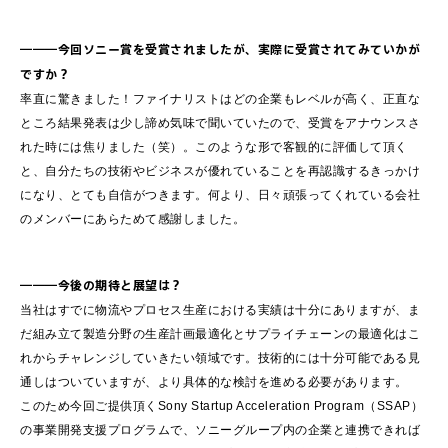
―――今回ソニー賞を受賞されましたが、実際に受賞されてみていかが
ですか？
率直に驚きました！ファイナリストはどの企業もレベルが高く、正直な
ところ結果発表は少し諦め気味で聞いていたので、受賞をアナウンスさ
れた時には焦りました（笑）。このような形で客観的に評価して頂く
と、自分たちの技術やビジネスが優れていることを再認識するきっかけ
になり、とても自信がつきます。何より、日々頑張ってくれている会社
のメンバーにあらためて感謝しました。
―――今後の期待と展望は？
当社はすでに物流やプロセス生産における実績は十分にありますが、ま
だ組み立て製造分野の生産計画最適化とサプライチェーンの最適化はこ
れからチャレンジしていきたい領域です。技術的には十分可能である見
通しはついていますが、より具体的な検討を進める必要があります。
このため今回ご提供頂くSony Startup Acceleration Program（SSAP）
の事業開発支援プログラムで、ソニーグループ内の企業と連携できれば