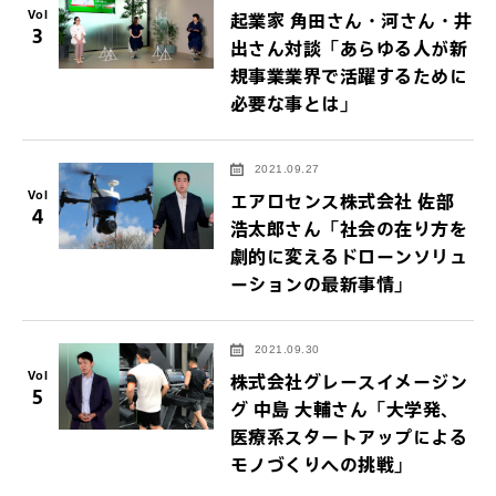
Vol
起業家 角田さん・河さん・井
3
出さん対談「あらゆる人が新
規事業業界で活躍するために
必要な事とは」
2021.09.27
Vol
エアロセンス株式会社 佐部
4
浩太郎さん「社会の在り方を
劇的に変えるドローンソリュ
ーションの最新事情」
2021.09.30
Vol
株式会社グレースイメージン
5
グ 中島 大輔さん「大学発、
医療系スタートアップによる
モノづくりへの挑戦」