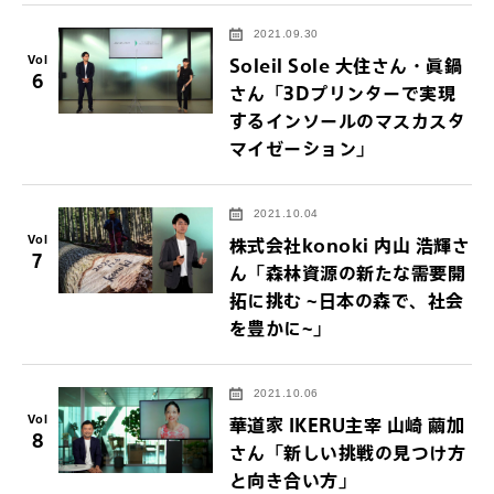
2021.09.30
Vol
Soleil Sole 大住さん・眞鍋
6
さん「3Dプリンターで実現
するインソールのマスカスタ
マイゼーション」
2021.10.04
Vol
株式会社konoki 内山 浩輝さ
7
ん「森林資源の新たな需要開
拓に挑む ~日本の森で、社会
を豊かに~」
2021.10.06
Vol
華道家 IKERU主宰 山崎 繭加
8
さん「新しい挑戦の見つけ方
と向き合い方」