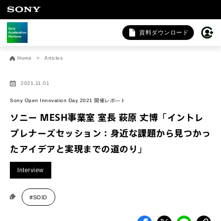
資料ダウンロード
お問い合わせ
Home
Articles
法人向けサービスに関するご相談・お問い合わせは以下のボタ
ンからお願いします（外部サイトにジャンプします）。
2021.11.01
法人お問い合わせ
Sony Open Innovation Day 2021 開催レポ―ト
ソニー MESH事業室 室長 萩原 丈博「イントレ
プレナーズセッション：身近な課題から見つかっ
FAQ&個人お問い合わせは以下のボタンからお願いします。
たアイデアと実現までの道のり」
FAQ & 個人お問い合わせ
Interview
#SOID