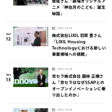
俊成さん「劇場オリジナルア
ニメ『神在月のこども』誕生
秘話」
2021.10.14
Vol
株式会社LIXIL 羽賀 豊さん
12
「LIXIL Housing
Technologyにおける新しい
事業領域への挑戦」
2021.10.18
Vol
京セラ株式会社 圓林 正順さ
13
ん「京セラはなぜSSAPとの
オープンイノベーションに乗
り出したのか」
2021.10.18