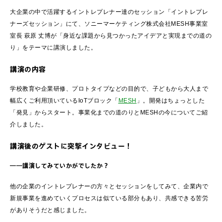
大企業の中で活躍するイントレプレナー達のセッション「イントレプレ
ナーズセッション」にて、ソニーマーケティング株式会社MESH事業室
室長 萩原 丈博が「身近な課題から見つかったアイデアと実現までの道の
り」をテーマに講演しました。
講演の内容
学校教育や企業研修、プロトタイプなどの目的で、子どもから大人まで
幅広くご利用頂いているIoTブロック「
MESH
」。開発はちょっとした
「発見」からスタート。事業化までの道のりとMESHの今についてご紹
介しました。
講演後のゲストに突撃インタビュー！
――講演してみていかがでしたか？
他の企業のイントレプレナーの方々とセッションをしてみて、企業内で
新規事業を進めていくプロセスは似ている部分もあり、共感できる苦労
がありそうだと感じました。