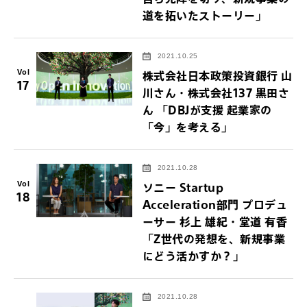
道を拓いたストーリー」
2021.10.25
Vol
株式会社日本政策投資銀行 山
17
川さん・株式会社137 黒田さ
ん 「DBJが支援 起業家の
「今」を考える」
2021.10.28
Vol
ソニー Startup
18
Acceleration部門 プロデュ
ーサー 杉上 雄紀・堂道 有香
「Z世代の発想を、新規事業
にどう活かすか？」
2021.10.28