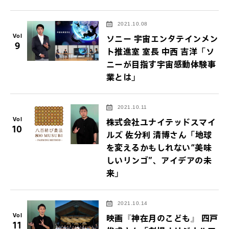
2021.10.08
Vol
ソニー 宇宙エンタテインメン
9
ト推進室 室長 中西 吉洋「ソ
ニーが目指す宇宙感動体験事
業とは」
2021.10.11
Vol
株式会社ユナイテッドスマイ
10
ルズ 佐分利 清博さん「地球
を変えるかもしれない“美味
しいリンゴ”、アイデアの未
来」
2021.10.14
Vol
映画『神在月のこども』 四戸
11