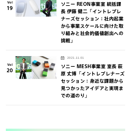
Vol
ソニー REON事業室 統括課
19
長 伊藤 健二「イントレプレ
ナーズセッション：社内起業
から事業スケールに向けた取
り組みと社会的価値創出への
挑戦」
2021.11.01
Vol
ソニー MESH事業室 室長 萩
20
原 丈博「イントレプレナーズ
セッション：身近な課題から
見つかったアイデアと実現ま
での道のり」