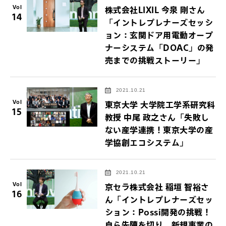
Vol
株式会社LIXIL 今泉 剛さん
14
「イントレプレナーズセッシ
ョン：玄関ドア用電動オープ
ナーシステム「DOAC」の発
売までの挑戦ストーリー」
2021.10.21
Vol
東京大学 大学院工学系研究科
15
教授 中尾 政之さん「失敗し
ない産学連携！東京大学の産
学協創エコシステム」
2021.10.21
Vol
京セラ株式会社 稲垣 智裕さ
16
ん「イントレプレナーズセッ
ション：Possi開発の挑戦！
自ら先陣を切り、新規事業の