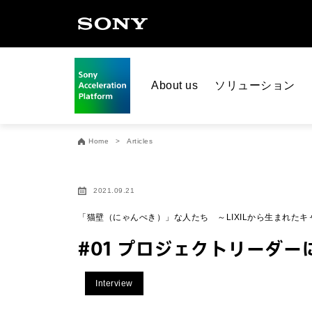
About us
ソリューション
Home
Articles
2021.09.21
「猫壁（にゃんぺき）」な人たち ～LIXILから生まれた
#01 プロジェクトリーダ
Interview