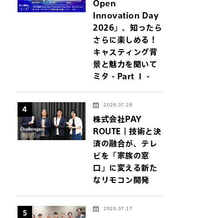
Open
Innovation Day
2026」。知ったら
さらに楽しめる！
キャスティング背
景と魅力を聞いて
ミタ - Part Ⅰ -
2026.07.28
4
株式会社PAY
ROUTE｜技術と決
済の融合が、テレ
ビを「家族の窓
口」に変える新た
なリモコン開発
2026.07.17
5