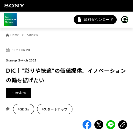
資料ダウンロード
お問い合わせ
Home
Articles
法人向けサービスに関するご相談・お問い合わせは以下のボタ
ンからお願いします（外部サイトにジャンプします）。
2021.06.28
法人お問い合わせ
Startup Switch 2021
DIC｜“彩りや快適”の価値提供、イノベーション
の輪を拡げたい
FAQ&個人お問い合わせは以下のボタンからお願いします。
Interview
FAQ & 個人お問い合わせ
#SDGs
#スタートアップ