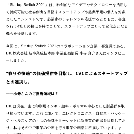
「Startup Switch 2021」は、独創的なアイデアやテクノロジーを活用し
て持続可能な社会創出を目指すスタートアップや起業予定の個人を対象
としたコンテストです。起業家のチャレンジを応援するとともに、審査
を行う4社との接点を持つことで、スタートアップにとって変化点となる
機会を提供します。
今回は、Startup Switch 2021のコラボレーション企業・審査員である、
DIC株式会社 新事業統括本部 事業企画部長 小寺 真介さんにインタビュ
ーしました。
“彩りや快適”の価値提供を目指し、CVCによるスタートアップ
との連携も。
――小寺さんのご担当領域は？
DICは現在、主に印刷用インキ・顔料・ポリマを中心とした製品群を取
り扱っています。これに加えて、エレクトロニクス・自動車・パッケー
ジ・ヘルスケアの４つの領域をターゲットに新事業の創出を目指してお
り、私はその中で事業の企画を行う事業企画部に所属しています。ま