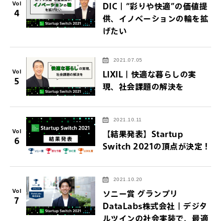
Vol
DIC｜“彩りや快適”の価値提
4
供、イノベーションの輪を拡
げたい
2021.07.05
Vol
LIXIL｜快適な暮らしの実
5
現、社会課題の解決を
2021.10.11
Vol
【結果発表】Startup
6
Switch 2021の頂点が決定！
2021.10.20
Vol
ソニー賞 グランプリ
7
DataLabs株式会社｜デジタ
ルツインの社会実装で、最適