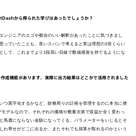
わせは以下のボタンからお願いします。
tDashから得られた学びはあったでしょうか？
せ
エンジニアのエゴや都合のいい解釈があったことに気づきまし
思っていたことも、長いスパンで考えると実は理想の2倍くらい
として、これまでより1段高い目線で数値感覚を持てるようにな
ントの作成機能があります。実際に出力結果はどこかで活用されました
いつ黒字化するかなど、財務周りの計画を管理するのに本当に便
ングモデルなので、それぞれの価格や数量次第で収益が全く変わっ
と馬鹿にならない金額になってくる。パラメーターをいじるとそ
しわ寄せがどこに出るか、またそれでも採算が取れるのかという