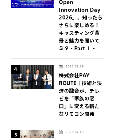
Open
Innovation Day
2026」。知ったら
さらに楽しめる！
キャスティング背
景と魅力を聞いて
ミタ - Part Ⅰ -
2026.07.28
4
株式会社PAY
ROUTE｜技術と決
済の融合が、テレ
ビを「家族の窓
口」に変える新た
なリモコン開発
2026.07.17
5