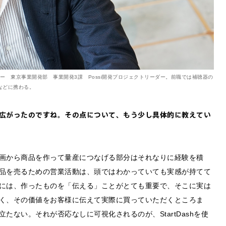
 東京事業開発部 事業開発3課 Possi開発プロジェクトリーダー。前職では補聴器の
などに携わる。
広がったのですね。その点について、もう少し具体的に教えてい
画から商品を作って量産につなげる部分はそれなりに経験を積
品を売るための営業活動は、頭ではわかっていても実感が持てて
するご相談・お問い合わせは以下のボタンからお願いします（外部サ
には、作ったものを「伝える」ことがとても重要で、そこに実は
く、その価値をお客様に伝えて実際に買っていただくところま
ない。それが否応なしに可視化されるのが、StartDashを使