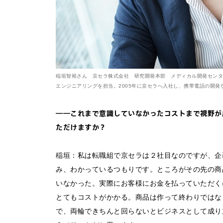
稲垣智裕さん 京セラ株式会社 研究開発本部 メディカル開発センター
エンジニアリングを担当。2005年に京セラへ入社し、携帯電話の開発
――これまで意識していなかったコストまで視野が
ただけますか？
お問い合わせ
稲垣：私は転職組で京セラは２社目なのですが、企
み、わかっているつもりです。ところがその先の商
法人向けサービスに関
いなかった。実際にお客様にお金を払っていただく
す）。
とてもコストがかかる。商品は作って終わりではな
で、両輪できちんと回らないとビジネスとして成り立た
法人お問い合わせ