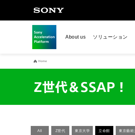
About us
ソリューション
Home
Z世代＆SSAP！
All
Z世代
東京大学
立命館
東京藝術