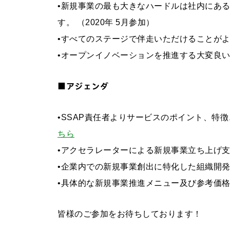
•新規事業の最も大きなハードルは社内にあ
す。 （2020年 5月参加）
•すべてのステージで伴走いただけることがよく
お問い合わせ
•オープンイノベーションを推進する大変良い
法人向けサービスに関
す）。
■アジェンダ
法人お問い合わせ
•SSAP責任者よりサービスのポイント、
ちら
FAQ&個人お問い合
•アクセラレーターによる新規事業立ち上げ
•企業内での新規事業創出に特化した組織開
FAQ & 個人お問い合わ
•具体的な新規事業推進メニュー及び参考価
皆様のご参加をお待ちしております！