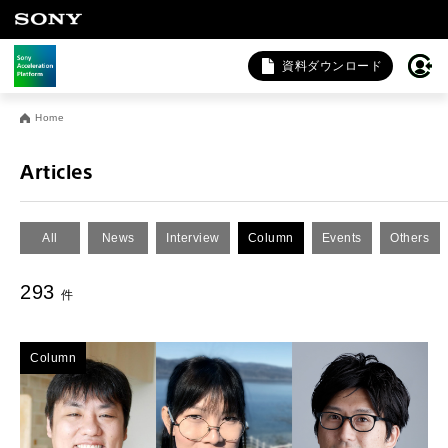
資料ダウンロード
お問い合わせ
Home
法人向けサービスに関するご相談・お問い合わせは以下のボタ
ンからお願いします（外部サイトにジャンプします）。
Articles
法人お問い合わせ
All
News
Interview
Column
Events
Others
FAQ&個人お問い合わせは以下のボタンからお願いします。
293
件
FAQ & 個人お問い合わせ
Column