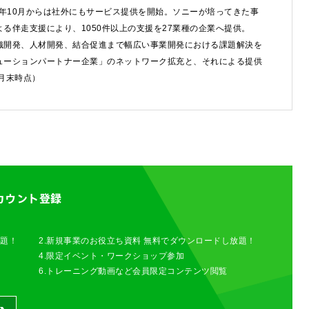
8年10月からは社外にもサービス提供を開始。ソニーが培ってきた事
る伴走支援により、1050件以上の支援を27業種の企業へ提供。
織開発、人材開発、結合促進まで幅広い事業開発における課題解決を
ューションパートナー企業」のネットワーク拡充と、それによる提供
6月末時点）
わせは以下のボタンからお願いします。
せ
カウント登録
放題！
2.新規事業のお役立ち資料 無料でダウンロードし放題！
4.限定イベント・ワークショップ参加
6.トレーニング動画など会員限定コンテンツ閲覧