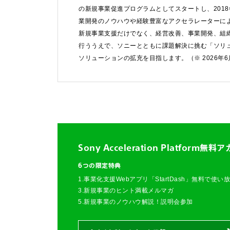
す）。
の新規事業促進プログラムとしてスタートし、201
業開発のノウハウや経験豊富なアクセラレーターによ
法人お問い合わせ
新規事業支援だけでなく、経営改善、事業開発、組
行ううえで、ソニーとともに課題解決に挑む「ソリ
ソリューションの拡充を目指します。（※ 2026年
FAQ&個人お問い合
FAQ & 個人お問い合わ
Sony Acceleration Platform
無料ア
6つの限定特典
1.事業化支援Webアプリ「StartDash」無料で使い
3.新規事業のヒント満載メルマガ
5.新規事業のノウハウ解説！説明会参加