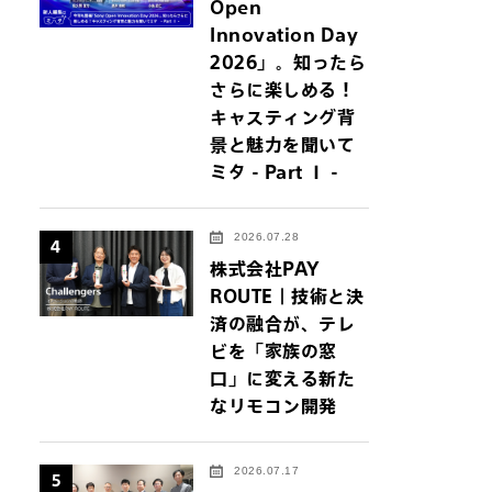
Open
Innovation Day
2026」。知ったら
さらに楽しめる！
キャスティング背
景と魅力を聞いて
ミタ - Part Ⅰ -
2026.07.28
4
株式会社PAY
ROUTE｜技術と決
済の融合が、テレ
ビを「家族の窓
口」に変える新た
なリモコン開発
イトにジャンプしま
2026.07.17
5