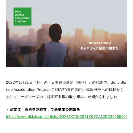
2022年1月31日（月）の『日本経済新聞（朝刊）』の社説で、Sony Sta
rtup Acceleration Program(“SSAP”)責任者の小田島 伸至への取材をも
とにソニーグループの「起業家支援の取り組み」が紹介されました。
・企業は「両利きの経営」で新事業の創出を
https://www.nikkei.com/article/DGXZQODK2871K0Y2A120C2000000/