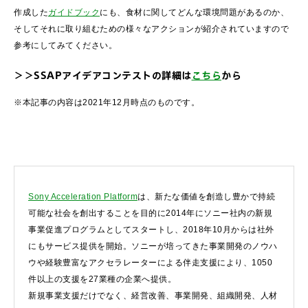
作成した
ガイドブック
にも、食材に関してどんな環境問題があるのか、
そしてそれに取り組むための様々なアクションが紹介されていますので
参考にしてみてください。
＞＞SSAPアイデアコンテストの詳細は
こちら
から
※本記事の内容は2021年12月時点のものです。
Sony Acceleration Platform
は、新たな価値を創造し豊かで持続
可能な社会を創出することを目的に2014年にソニー社内の新規
事業促進プログラムとしてスタートし、2018年10月からは社外
にもサービス提供を開始。ソニーが培ってきた事業開発のノウハ
ウや経験豊富なアクセラレーターによる伴走支援により、1050
件以上の支援を27業種の企業へ提供。
新規事業支援だけでなく、経営改善、事業開発、組織開発、人材