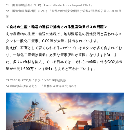
*1 国連環境計画(UNEP)「Food Waste Index Report 2021」
*2 国連食糧農業機関（FAO）「世界の食料安全保障と栄養の現状報告書2020 年度
版」
＜食材の生産・輸送の過程で排出される温室効果ガスの問題＞
肉や農産物の生産・輸送の過程で、地球温暖化の促進要因と言われるメ
タンや一酸化二窒素、CO2等が大量に排出されています。
例えば、家畜として育てられる牛のゲップにはメタンが多く含まれてお
り、一酸化二窒素は農業に必要な窒素肥料が原因になります(*3)。ま
た、多くの食材を輸入している日本では、それらの輸送に伴うCO2排出
量が年間1,690万トン（※4）もあると言われています。
*3 2006年IPCCガイドライン2019年改良版
*4 農林水産政策研究所 「農林水産政策研究 第5号」